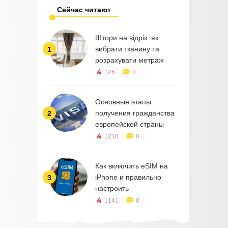
Сейчас читают
Штори на відріз: як
вибрати тканину та
1
розрахувати метраж
126
0
Основные этапы
получения гражданства
2
европейской страны
1210
0
Как включить eSIM на
iPhone и правильно
3
настроить
1141
0