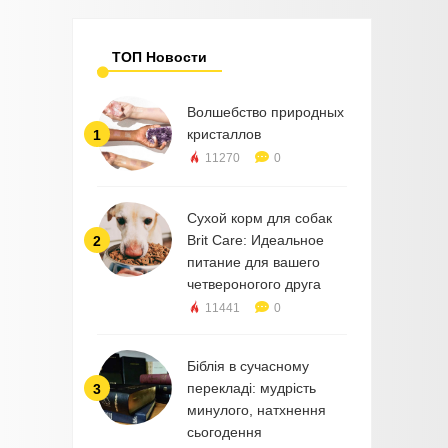
ТОП Новости
Волшебство природных
кристаллов
1
11270
0
Сухой корм для собак
Brit Care: Идеальное
2
питание для вашего
четвероногого друга
11441
0
Біблія в сучасному
перекладі: мудрість
3
минулого, натхнення
сьогодення