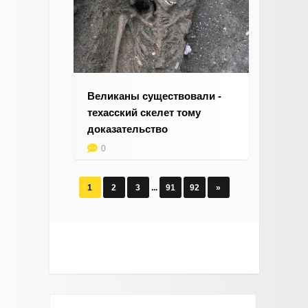
Великаны существовали -
техасский скелет тому
доказательство
0
1
2
3
...
91
92
»