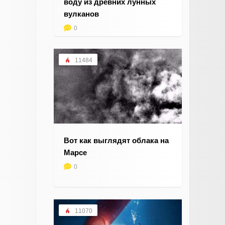
воду из древних лунных
вулканов
0
11484
Вот как выглядят облака на
Марсе
0
11070