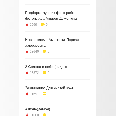
Подборка лучших фото работ
фотографа Андрея Деменюка
1969
0
Новое племя Амазонки-Первая
аэросъемка
13640
0
2 Солнца в небе.(видео)
13872
0
Заклинание Для чистой кожи.
11697
0
Азиэль(демон)
11660
0