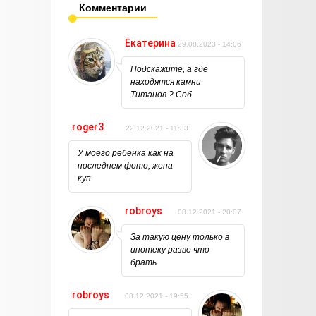
Комментарии
Екатерина
29.08.2023 - 14:06
Подскажите, а где
находятся камни
Титанов ? Соб
roger3
22.12.2021 - 11:33
У моего ребенка как на
последнем фото, жена
куп
robroys
08.12.2021 - 20:07
За такую цену только в
ипотеку разве что
брать
robroys
08.12.2021 - 19:55