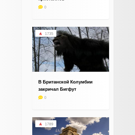
0
1735
В Британской Колумбии
закричал Бигфут
0
1789