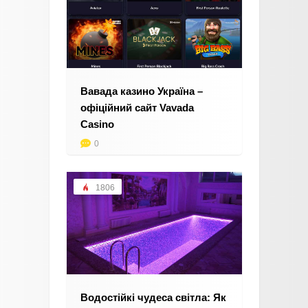
Вавада казино Україна –
офіційний сайт Vavada
Casino
0
1806
Водостійкі чудеса світла: Як