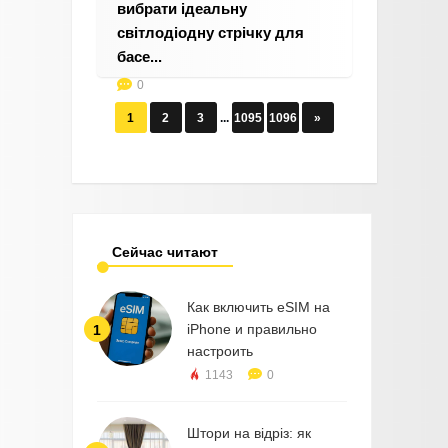
вибрати ідеальну
світлодіодну стрічку для
басе...
0
1
2
3
...
1095
1096
»
Сейчас читают
Как включить eSIM на
iPhone и правильно
1
настроить
1143
0
Штори на відріз: як