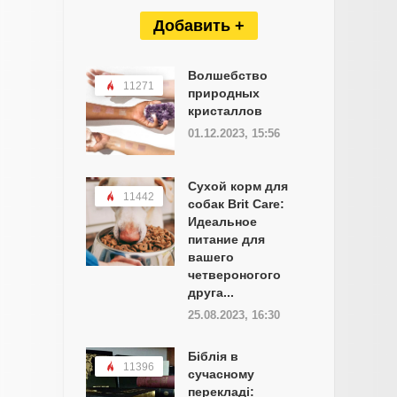
Добавить +
Волшебство
11271
природных
кристаллов
01.12.2023, 15:56
Сухой корм для
11442
собак Brit Care:
Идеальное
питание для
вашего
четвероногого
друга...
25.08.2023, 16:30
Біблія в
11396
сучасному
перекладі: