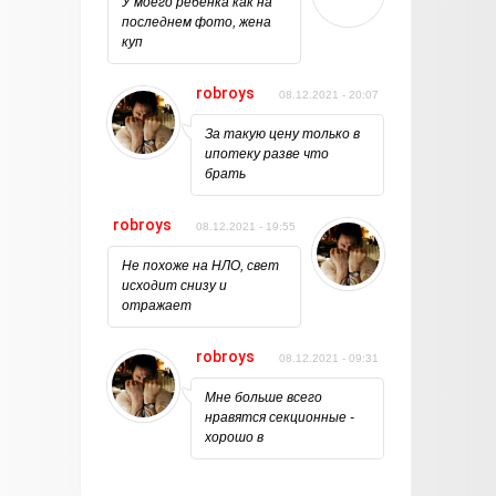
У моего ребенка как на
последнем фото, жена
куп
robroys
08.12.2021 - 20:07
За такую цену только в
ипотеку разве что
брать
robroys
08.12.2021 - 19:55
Не похоже на НЛО, свет
исходит снизу и
отражает
robroys
08.12.2021 - 09:31
Мне больше всего
нравятся секционные -
хорошо в