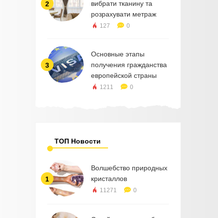
вибрати тканину та
2
розрахувати метраж
127
0
Основные этапы
получения гражданства
3
европейской страны
1211
0
ТОП Новости
Волшебство природных
кристаллов
1
11271
0