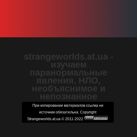
strangeworlds.at.ua -
изучаем
паранормальные
явления, НЛО,
необъяснимое и
непознанное
При копировании материалов ссылка ни
источник обязательна. Copyright
Strangeworlds.at.ua © 2011-2022