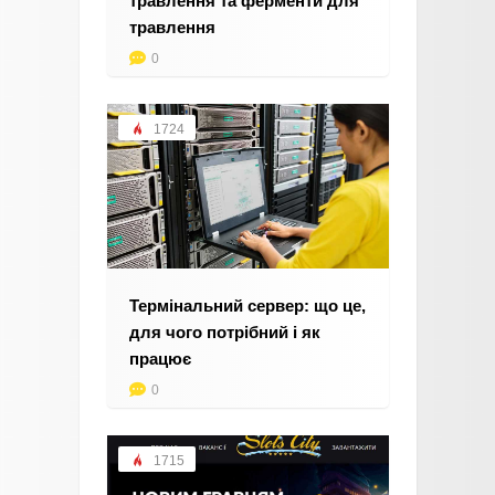
травлення та ферменти для
травлення
0
1724
Термінальний сервер: що це,
для чого потрібний і як
працює
0
1715