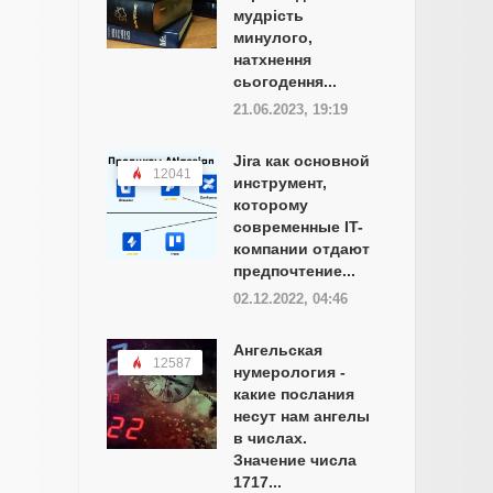
мудрість
минулого,
натхнення
сьогодення...
21.06.2023, 19:19
Jira как основной
12041
инструмент,
которому
современные IT-
компании отдают
предпочтение...
02.12.2022, 04:46
Ангельская
12587
нумерология -
какие послания
несут нам ангелы
в числах.
Значение числа
1717...