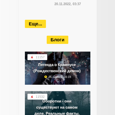
20.11.2022, 03:37
Еще...
Блоги
11157
Легенда о Крампусе
(Рождественский демон)
26.12.2021, 16:19
11532
Оборотни - они
существуют на самом
деле. Реальные факты.