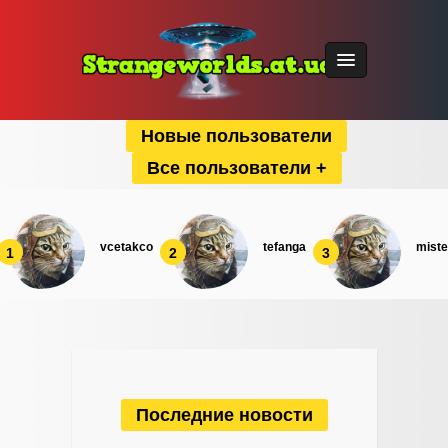
Новые пользователи
Все пользователи +
vcetakco
tefanga
miste
1
2
3
Последние новости