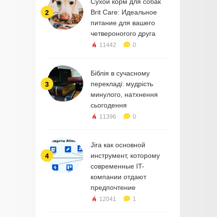
Сухой корм для собак
Brit Care: Идеальное
2
питание для вашего
четвероногого друга
11442
0
Біблія в сучасному
перекладі: мудрість
3
минулого, натхнення
сьогодення
11396
0
Jira как основной
инструмент, которому
4
современные IT-
компании отдают
предпочтение
12041
1