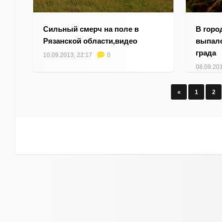
Сильный смерч на поле в
В горо
Рязанской области,видео
выпало
града
10.09.2013, 22:17
0
08.09.201
«
1
2