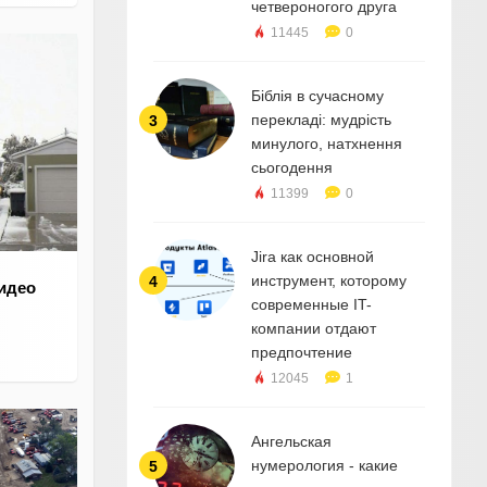
четвероногого друга
11445
0
Біблія в сучасному
перекладі: мудрість
3
минулого, натхнення
сьогодення
11399
0
Jira как основной
инструмент, которому
4
видео
современные IT-
компании отдают
предпочтение
12045
1
Ангельская
нумерология - какие
5