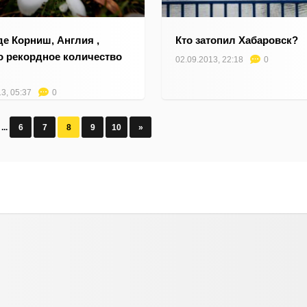
де Корниш, Англия ,
Кто затопил Хабаровск?
 рекордное количество
02.09.2013, 22:18
0
3, 05:37
0
...
6
7
8
9
10
»