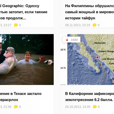
al Geographic: Одессу
На Филиппины обрушилс
тью затопит, если таяние
самый мощный в мирово
ов продолж...
истории тайфун
3, 23:27
0
08.11.2013, 23:19
0
1680
ение в Техасе застало
В Калифорнии зафиксир
 врасрлох
землетрясение 6.2 балла.
3, 21:56
0
20.10.2013, 14:35
0