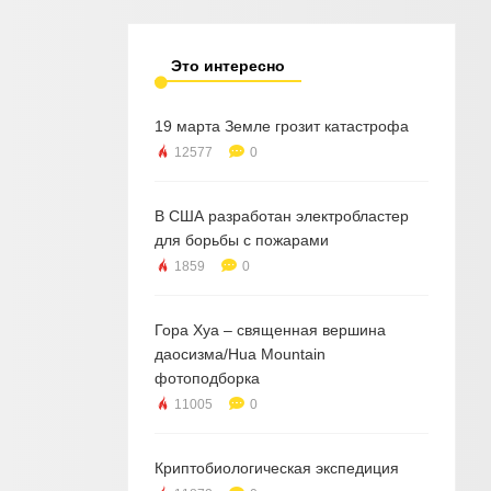
Это интересно
19 марта Земле грозит катастрофа
12577
0
В США разработан электробластер
для борьбы с пожарами
1859
0
Гора Хуа – священная вершина
даосизма/Hua Mountain
фотоподборка
11005
0
Криптобиологическая экспедиция