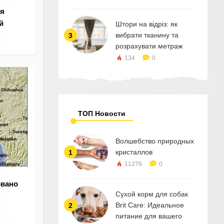
я
й
Штори на відріз: як
вибрати тканину та
3
розрахувати метраж
134
0
ТОП Новости
Волшебство природных
кристаллов
1
11276
0
овано
Сухой корм для собак
Brit Care: Идеальное
2
питание для вашего