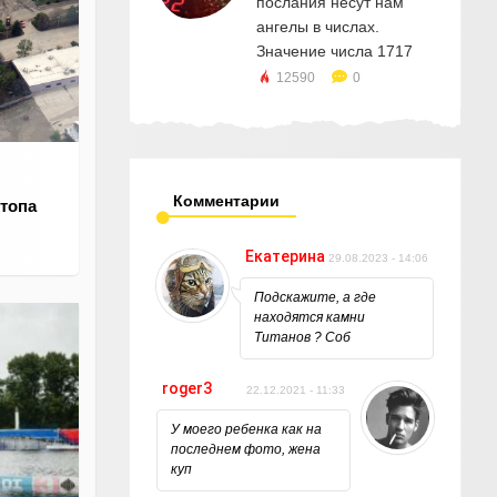
послания несут нам
ангелы в числах.
Значение числа 1717
12590
0
Комментарии
топа
Екатерина
29.08.2023 - 14:06
Подскажите, а где
находятся камни
Титанов ? Соб
roger3
22.12.2021 - 11:33
У моего ребенка как на
последнем фото, жена
куп