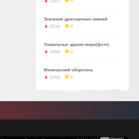
11872
0
Значения драгоценных камней
15131
0
Уникальные здания мира(фото)
14302
0
Мичиганский оборотень
12414
0