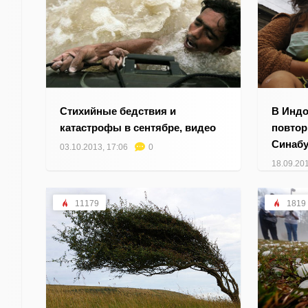
Стихийные бедствия и
В Индо
катастрофы в сентябре, видео
повтор
Синабу
03.10.2013, 17:06
0
18.09.201
11179
1819