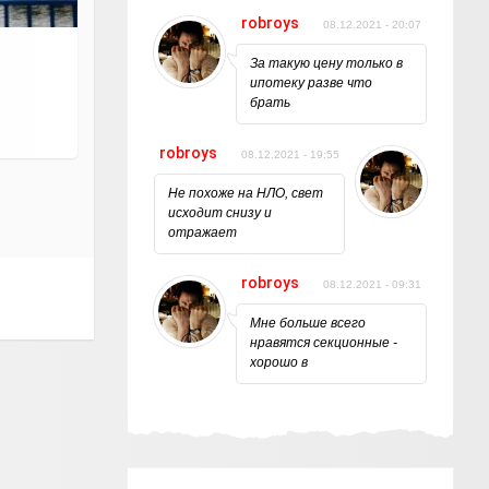
robroys
08.12.2021 - 20:07
За такую цену только в
ипотеку разве что
брать
robroys
08.12.2021 - 19:55
Не похоже на НЛО, свет
исходит снизу и
отражает
robroys
08.12.2021 - 09:31
Мне больше всего
нравятся секционные -
хорошо в