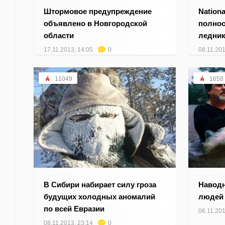
Штормовое предупреждение
Nation
объявлено в Новгородской
полнос
области
ледник
17.11.2013, 14:05
0
08.11.201
11049
1658
В Сибири набирает силу гроза
Наводн
будущих холодных аномалий
людей
по всей Евразии
06.11.201
08.11.2013, 23:14
0