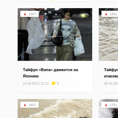
1667
1661
Тайфун «Випа» движется на
Тайфун
Японию
атаков
14.10.2013, 21:21
0
08.10.201
1807
1751