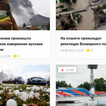
незии произошло
На планете происходит
ное извержение вулкана
репетиция Всемирного по
нг
16.09.2013, 21:57
0
3, 21:53
0
11234