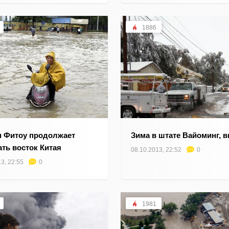
1886
 Фитоу продолжает
Зима в штате Вайоминг, 
ать восток Китая
08.10.2013, 22:52
0
3, 22:55
0
1981