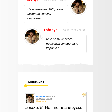
robroys
08.12.2021 - 19:55
Не похоже на НЛО, свет
исходит снизу и
отражает
robroys
08.12.2021 - 09:31
Мне больше всего
нравятся секционные -
хорошо в
Мини-чат