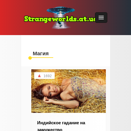
Магия
1692
Индийское гадание на
замужество