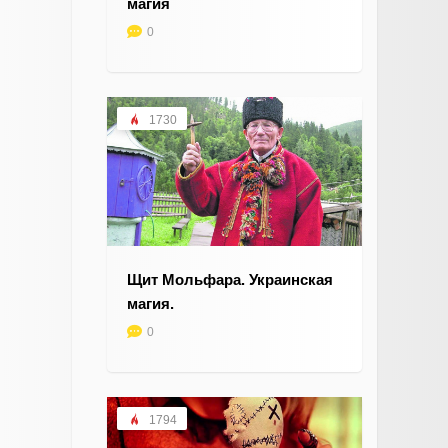
магия
0
1730
Щит Мольфара. Украинская
магия.
0
1794