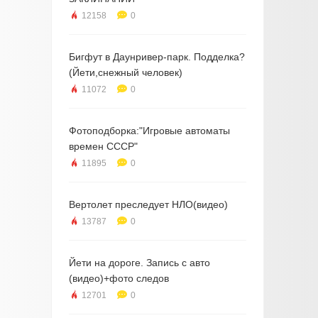
12158
0
Бигфут в Даунривер-парк. Подделка?
(Йети,снежный человек)
11072
0
Фотоподборка:"Игровые автоматы
времен СССР"
11895
0
Вертолет преследует НЛО(видео)
13787
0
Йети на дороге. Запись с авто
(видео)+фото следов
12701
0