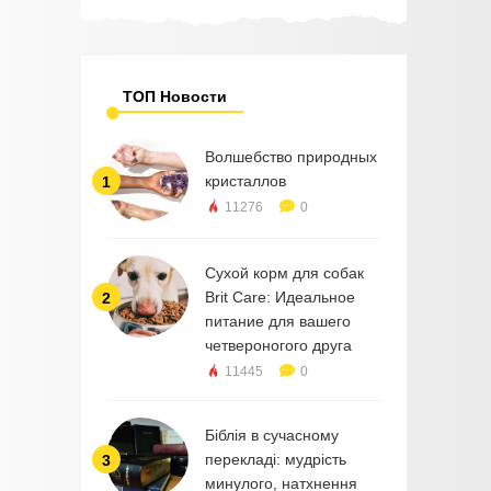
ТОП Новости
Волшебство природных
кристаллов
1
11276
0
Сухой корм для собак
Brit Care: Идеальное
2
питание для вашего
четвероногого друга
11445
0
Біблія в сучасному
перекладі: мудрість
3
минулого, натхнення