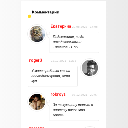
Комментарии
Екатерина
29.08.2023 - 14:06
Подскажите, а где
находятся камни
Титанов ? Соб
roger3
22.12.2021 - 11:33
У моего ребенка как на
последнем фото, жена
куп
robroys
08.12.2021 - 20:07
За такую цену только в
ипотеку разве что
брать