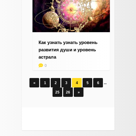
Как узнать узнать уровень
развития души и уровень
астрала
0
«
1
2
3
4
5
6
...
25
26
»