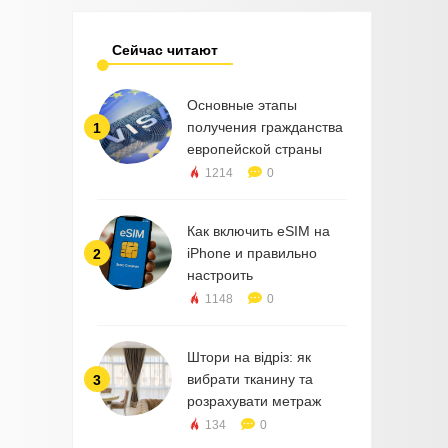
Сейчас читают
Основные этапы
получения гражданства
1
европейской страны
1214
0
Как включить eSIM на
iPhone и правильно
2
настроить
1148
0
Штори на відріз: як
вибрати тканину та
3
розрахувати метраж
134
0