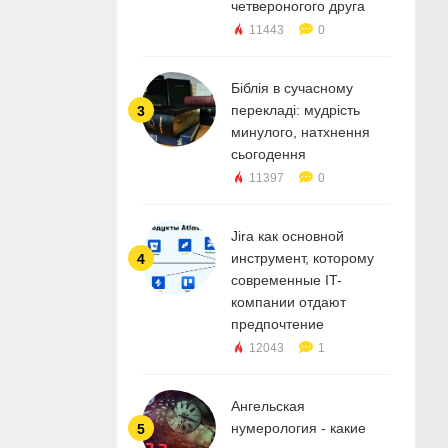
четвероногого друга
11443
0
Біблія в сучасному
перекладі: мудрість
3
минулого, натхнення
сьогодення
11397
0
Jira как основной
инструмент, которому
4
современные IT-
компании отдают
предпочтение
12043
1
Ангельская
нумерология - какие
5