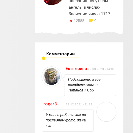
послания несут нам
ангелы в числах.
Значение числа 1717
12588
0
Комментарии
Екатерина
29.08.2023 - 14:06
Подскажите, а где
находятся камни
Титанов ? Соб
roger3
22.12.2021 - 11:33
У моего ребенка как на
последнем фото, жена
куп