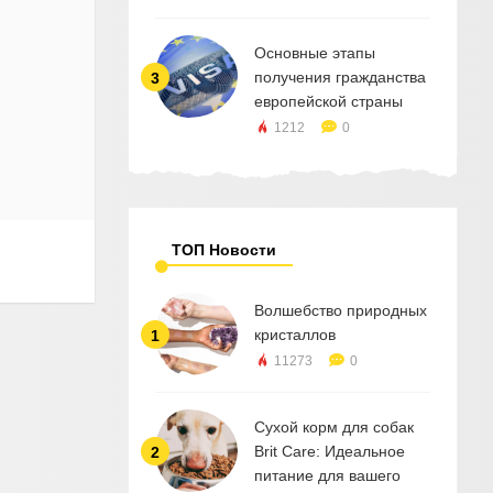
Основные этапы
получения гражданства
3
европейской страны
1212
0
ТОП Новости
Волшебство природных
кристаллов
1
11273
0
Сухой корм для собак
Brit Care: Идеальное
2
питание для вашего