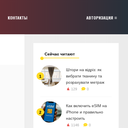
КОНТАКТЫ
АВТОРИЗАЦИЯ
Сейчас читают
Штори на відріз: як
вибрати тканину та
1
розрахувати метраж
129
0
Как включить eSIM на
iPhone и правильно
2
настроить
1146
0