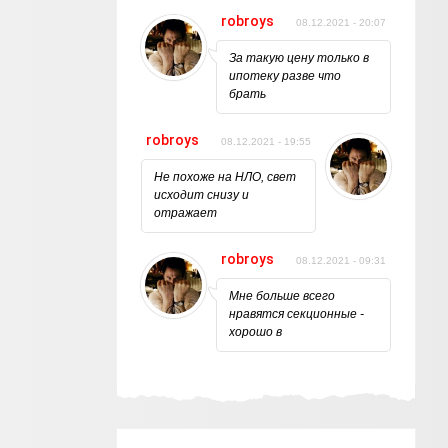
robroys
08.12.2021 - 20:07
За такую цену только в
ипотеку разве что
брать
robroys
08.12.2021 - 19:55
Не похоже на НЛО, свет
исходит снизу и
отражает
robroys
08.12.2021 - 09:31
Мне больше всего
нравятся секционные -
хорошо в