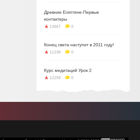
Древние Египтяне-Первые
контактеры
13667
0
Конец света наступит в 2011 году!
11238
0
Курс медитаций Урок 2
12259
0