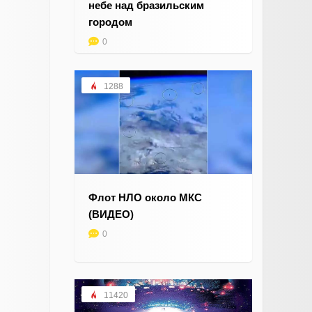
небе над бразильским
городом
0
1288
Флот НЛО около МКС
(ВИДЕО)
0
11420