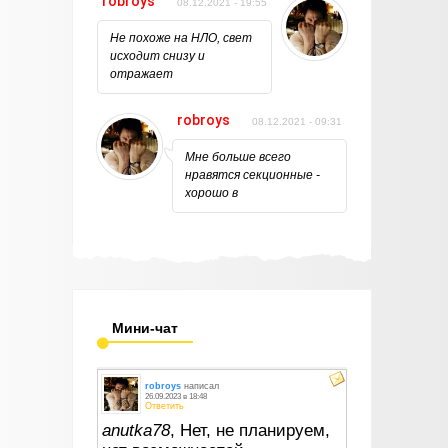
robroys
08.12.2021 - 19:55
Не похоже на НЛО, свет
исходит снизу и
отражает
robroys
08.12.2021 - 09:31
Мне больше всего
нравятся секционные -
хорошо в
Мини-чат