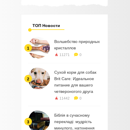
ТОП Новости
Волшебство природных
кристаллов
1
11271
0
Сухой корм для собак
Brit Care: Идеальное
2
питание для вашего
четвероногого друга
11442
0
Біблія в сучасному
перекладі: мудрість
3
минулого, натхнення