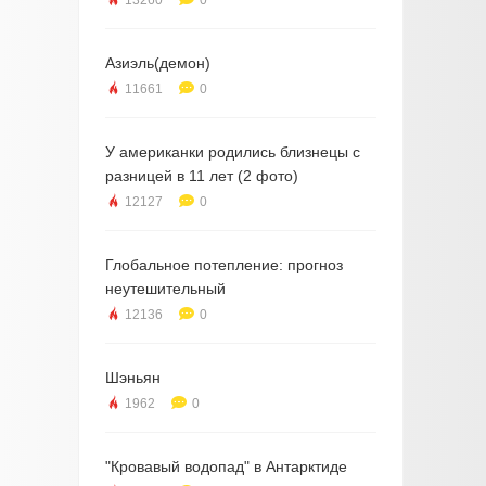
13260
0
Азиэль(демон)
11661
0
У американки родились близнецы с
разницей в 11 лет (2 фото)
12127
0
Глобальное потепление: прогноз
неутешительный
12136
0
Шэньян
1962
0
"Кровавый водопад" в Антарктиде