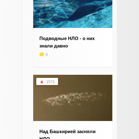
Подводные НЛО - о них
знали давно
0
1571
Над Башкирией засняли
НЛО