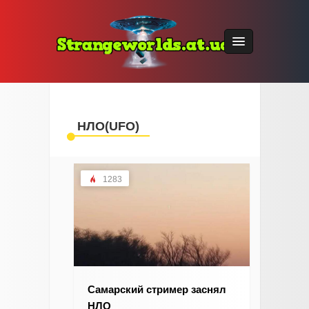
НЛО(UFO)
1283
Самарский стример заснял
НЛО