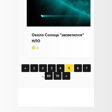
Около Солнца "засветился"
НЛО
0
«
1
2
3
4
5
6
7
...
69
70
»