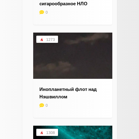
сигарообразное НЛО
0
1273
Инопланетный флот над
Нэшвиллом
0
1308