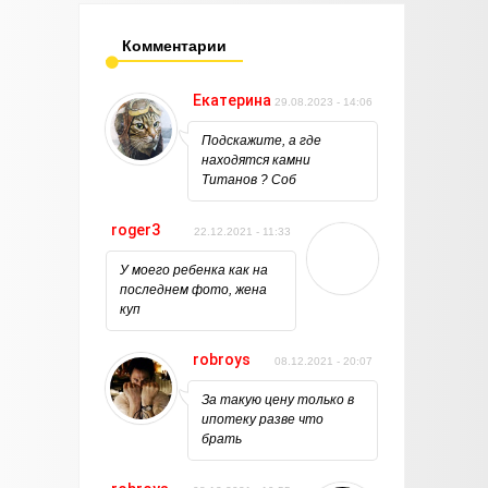
Комментарии
Екатерина
29.08.2023 - 14:06
Подскажите, а где
находятся камни
Титанов ? Соб
roger3
22.12.2021 - 11:33
У моего ребенка как на
последнем фото, жена
куп
robroys
08.12.2021 - 20:07
За такую цену только в
ипотеку разве что
брать