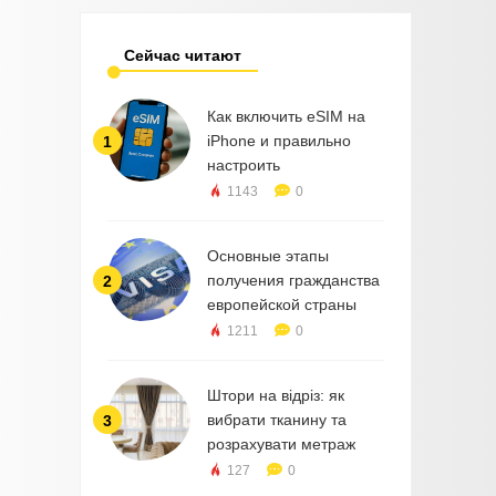
Сейчас читают
Как включить eSIM на
iPhone и правильно
1
настроить
1143
0
Основные этапы
получения гражданства
2
европейской страны
1211
0
Штори на відріз: як
вибрати тканину та
3
розрахувати метраж
127
0