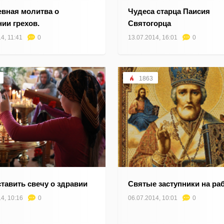
вная молитва о
Чудеса старца Паисия
ии грехов.
Святогорца
4, 11:41
0
13.07.2014, 16:01
0
1863
ставить свечу о здравии
Святые заступники на ра
4, 10:16
0
06.07.2014, 10:01
0