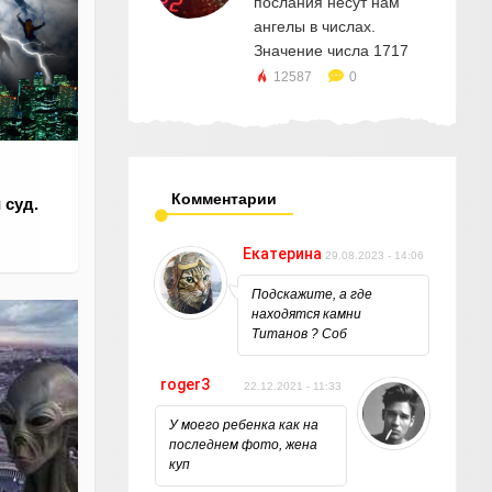
послания несут нам
ангелы в числах.
Значение числа 1717
12587
0
Комментарии
 суд.
Екатерина
29.08.2023 - 14:06
Подскажите, а где
находятся камни
Титанов ? Соб
roger3
22.12.2021 - 11:33
У моего ребенка как на
последнем фото, жена
куп