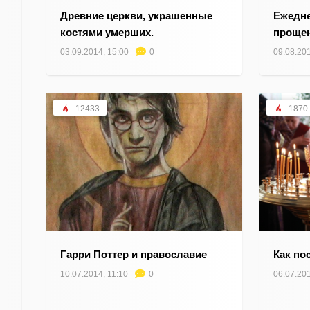
Древние церкви, украшенные
Ежедне
костями умерших.
прощен
03.09.2014, 15:00
0
09.08.201
12433
1870
Гарри Поттер и православие
Как по
10.07.2014, 11:10
0
06.07.201