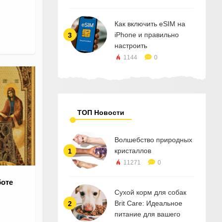
Как включить eSIM на
iPhone и правильно
3
настроить
1144
0
ТОП Новости
Волшебство природных
кристаллов
1
11271
0
боте
Сухой корм для собак
Brit Care: Идеальное
2
питание для вашего