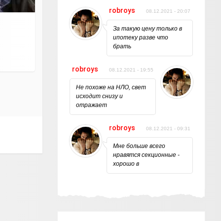
robroys
08.12.2021 - 20:07
За такую цену только в
ипотеку разве что
брать
robroys
08.12.2021 - 19:55
Не похоже на НЛО, свет
исходит снизу и
отражает
robroys
08.12.2021 - 09:31
Мне больше всего
нравятся секционные -
хорошо в