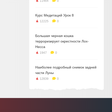
11464
0
Курс Медитаций Урок 8
12225
0
Большая черная кошка
терроризирует окрестности Лох-
Несса
1947
0
Наиболее подробный снимок задней
части Луны
12839
0