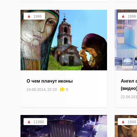
1986
1896
О чем плачут иконы
Ангел 
(видео
24.06.2014, 22:10
0
22.06.201
11060
1949