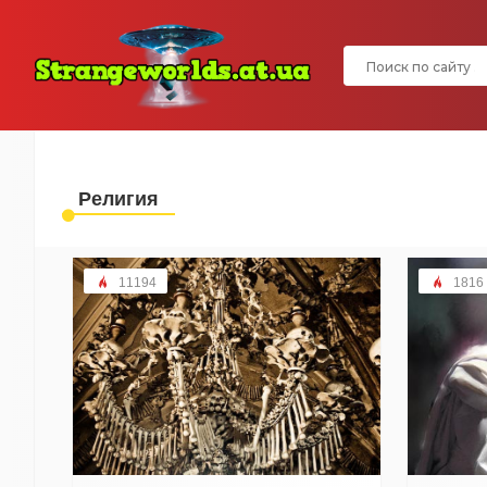
Религия
11194
1816