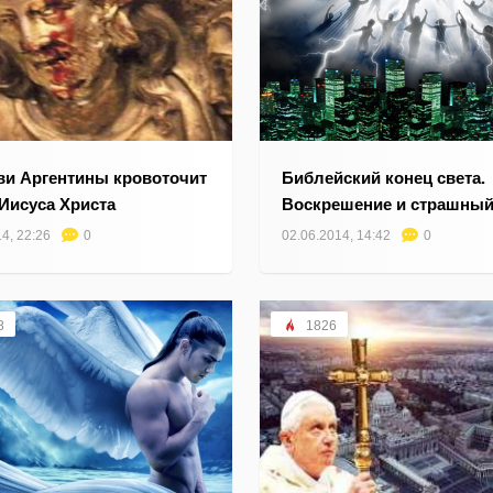
ви Аргентины кровоточит
Библейский конец света.
 Иисуса Христа
Воскрешение и страшный
4, 22:26
0
02.06.2014, 14:42
0
8
1826