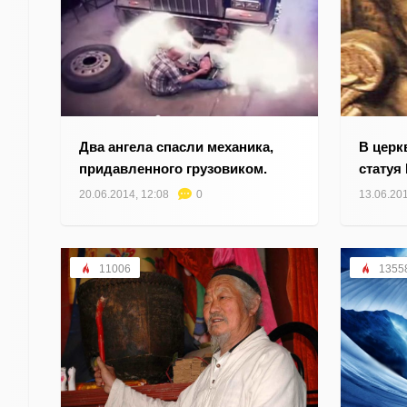
Два ангела спасли механика,
В церк
придавленного грузовиком.
статуя
20.06.2014, 12:08
0
13.06.201
11006
1355