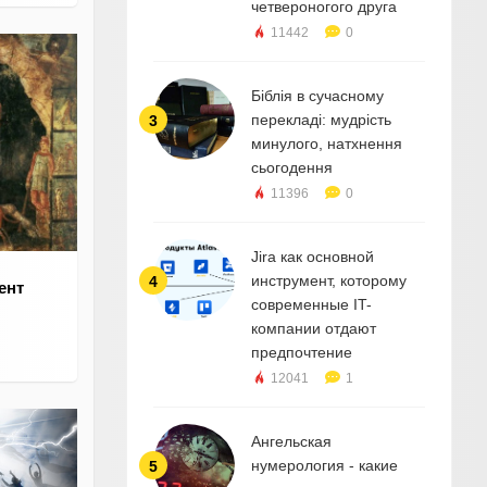
четвероногого друга
11442
0
Біблія в сучасному
перекладі: мудрість
3
минулого, натхнення
сьогодення
11396
0
Jira как основной
инструмент, которому
4
ент
современные IT-
компании отдают
предпочтение
12041
1
Ангельская
нумерология - какие
5