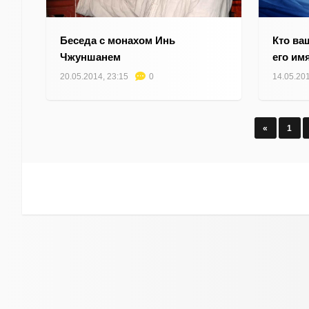
Беседа с монахом Инь
Кто ва
Чжуншанем
его им
20.05.2014, 23:15
0
14.05.201
«
1