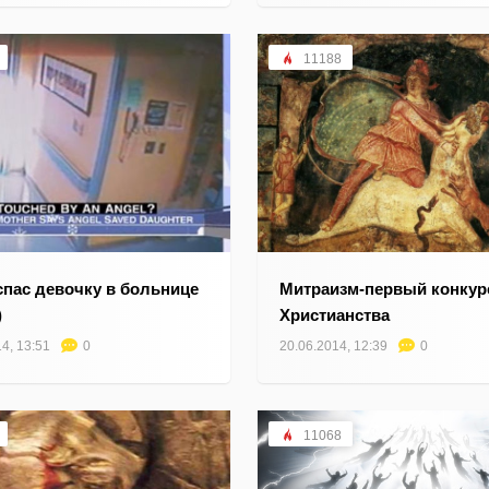
11188
спас девочку в больнице
Митраизм-первый конкур
)
Христианства
4, 13:51
0
20.06.2014, 12:39
0
11068