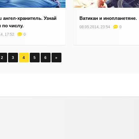
ш ангел-хранитель. Узнай
Ватикан и инопланетяне.
я по числу.
08.05.2014, 23:54
0
4, 17:52
0
2
3
4
5
6
»