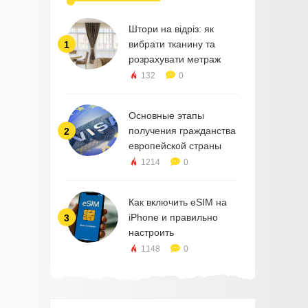
Штори на відріз: як
вибрати тканину та
1
розрахувати метраж
132
0
Основные этапы
получения гражданства
2
европейской страны
1214
0
Как включить eSIM на
iPhone и правильно
3
настроить
1148
0