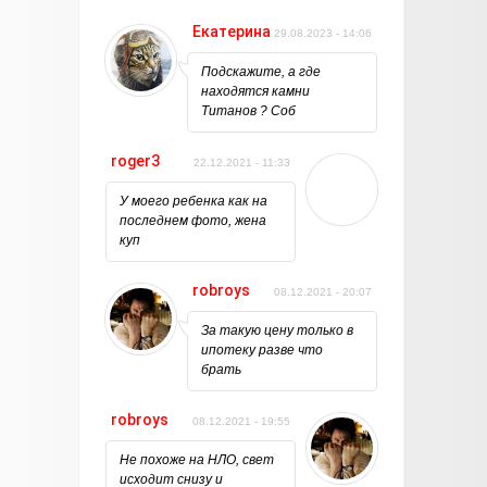
Екатерина
29.08.2023 - 14:06
Подскажите, а где
находятся камни
Титанов ? Соб
roger3
22.12.2021 - 11:33
У моего ребенка как на
последнем фото, жена
куп
robroys
08.12.2021 - 20:07
За такую цену только в
ипотеку разве что
брать
robroys
08.12.2021 - 19:55
Не похоже на НЛО, свет
исходит снизу и