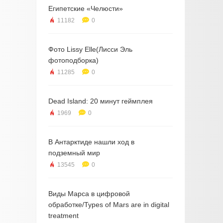
Египетские «Челюсти»
11182
0
Фото Lissy Elle(Лисси Эль
фотоподборка)
11285
0
Dead Island: 20 минут геймплея
1969
0
В Антарктиде нашли ход в
подземный мир
13545
0
Виды Марса в цифровой
обработке/Types of Mars are in digital
treatment