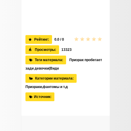
Рейтинг:
0.0 / 0
Просмотры:
13323
Теги материала:
Призрак пробегает
зади девочки(Виде
Категории материала:
Призраки,фантомы и т.д
Источник: