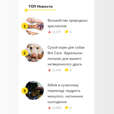
ТОП Новости
Волшебство природных
кристаллов
1
11275
0
Сухой корм для собак
Brit Care: Идеальное
2
питание для вашего
четвероногого друга
11445
0
Біблія в сучасному
перекладі: мудрість
3
минулого, натхнення
сьогодення
11399
0