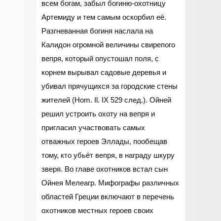
всем богам, забыл богиню-охотницу
Артемиду и тем самым оскорбил её.
Разгневанная богиня наслала на
Калидон огромной величины свирепого
вепря, который опустошал поля, с
корнем вырывал садовые деревья и
убивал прячущихся за городские стены
жителей (Hom. Il. IX 529 след.). Ойней
решил устроить охоту на вепря и
пригласил участвовать самых
отважных героев Эллады, пообещав
тому, кто убьёт вепря, в награду шкуру
зверя. Во главе охотников встал сын
Ойнея Мелеагр. Мифографы различных
областей Греции включают в перечень
охотников местных героев своих