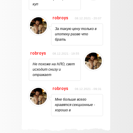
куп
robroys
08.12.2021 - 20:07
За такую цену только в
ипотеку разве что
брать
robroys
08.12.2021 - 19:55
Не похоже на НЛО, свет
исходит снизу и
отражает
robroys
08.12.2021 - 09:31
Мне больше всего
нравятся секционные -
хорошо в