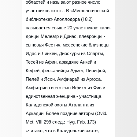
областей и называют разное число
участников охоты. В «Мифологической
библиотеке» Аполлодора (I 8,2)
называется свыше 20 участников: кали-
донцы Мелеагр и Дриас, плевронцы -
сыновья Фестия, мессенские близнецы
Идас и Линкей, Диоскуры из Спарты,
Тесей из Афин, аркадяне Анкей и
Кефей, фессалийцы Адмет, Пирифой,
Пелей и Ясон, Амфиарай из Аргоса,
Амфитрион и его сын Ификл из Фив и
единственная женщина - участница
Калидонской охоты Аталанта из
Аркадии. Более поздние авторы (Ovid.
Met. VIII 299 след.; Hyg. Fab. 173)
считают, что в Калидонской охоте,