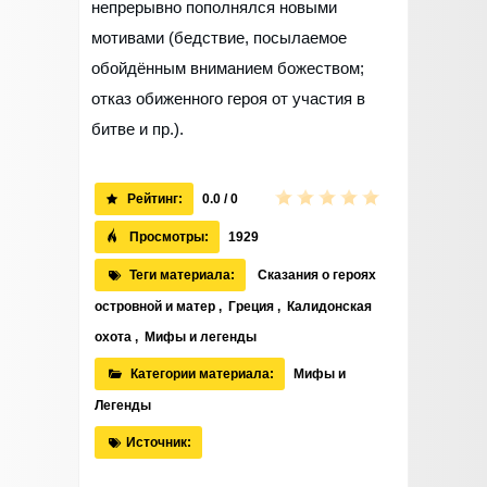
непрерывно пополнялся новыми
мотивами (бедствие, посылаемое
обойдённым вниманием божеством;
отказ обиженного героя от участия в
битве и пр.).
Рейтинг:
0.0 / 0
Просмотры:
1929
Теги материала:
Сказания о героях
островной и матер
,
Греция
,
Калидонская
охота
,
Мифы и легенды
Категории материала:
Мифы и
Легенды
Источник: