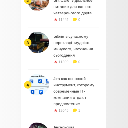
Brit Care: Идеальное
2
питание для вашего
четвероногого друга
11445
0
Біблія в сучасному
перекладі: мудрість
3
минулого, натхнення
сьогодення
11399
0
Jira как основной
инструмент, которому
4
современные IT-
компании отдают
предпочтение
12045
1
Ангельская