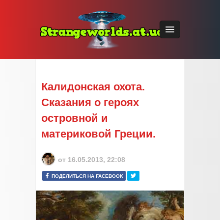
Калидонская охота.
Сказания о героях
островной и
материковой Греции.
от
16.05.2013, 22:08
ПОДЕЛИТЬСЯ НА FACEBOOK