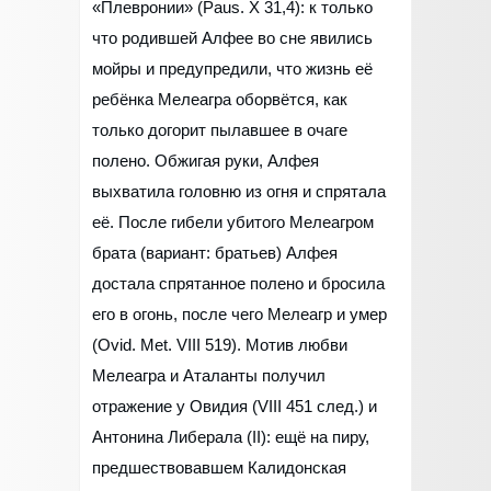
«Плевронии» (Paus. Х 31,4): к только
что родившей Алфее во сне явились
мойры и предупредили, что жизнь её
ребёнка Мелеагра оборвётся, как
только догорит пылавшее в очаге
полено. Обжигая руки, Алфея
выхватила головню из огня и спрятала
её. После гибели убитого Мелеагром
брата (вариант: братьев) Алфея
достала спрятанное полено и бросила
его в огонь, после чего Мелеагр и умер
(Ovid. Met. VIII 519). Мотив любви
Мелеагра и Аталанты получил
отражение у Овидия (VIII 451 след.) и
Антонина Либерала (II): ещё на пиру,
предшествовавшем Калидонская