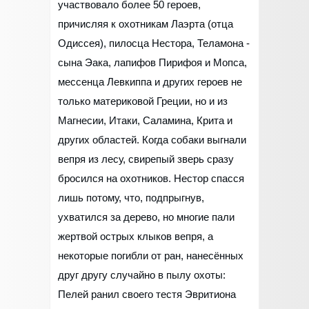
участвовало более 50 героев,
причисляя к охотникам Лаэрта (отца
Одиссея), пилосца Нестора, Теламона -
сына Эака, лапифов Пирифоя и Мопса,
мессенца Левкиппа и других героев не
только материковой Греции, но и из
Магнесии, Итаки, Саламина, Крита и
других областей. Когда собаки выгнали
вепря из лесу, свирепый зверь сразу
бросился на охотников. Нестор спасся
лишь потому, что, подпрыгнув,
ухватился за дерево, но многие пали
жертвой острых клыков вепря, а
некоторые погибли от ран, нанесённых
друг другу случайно в пылу охоты:
Пелей ранил своего тестя Эвритиона