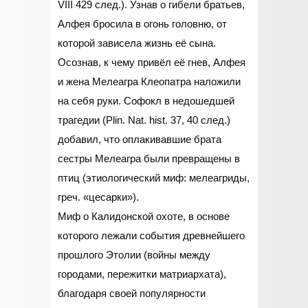
VIII 429 след.). Узнав о гибели братьев,
Алфея бросила в огонь головню, от
которой зависела жизнь её сына.
Осознав, к чему привёл её гнев, Алфея
и жена Мелеагра Клеопатра наложили
на себя руки. Софокл в недошедшей
трагедии (Plin. Nat. hist. 37, 40 след.)
добавил, что оплакивавшие брата
сестры Мелеагра были превращены в
птиц (этиологический миф: мелеагриды,
греч. «цесарки»).
Миф о Калидонской охоте, в основе
которого лежали события древнейшего
прошлого Этолии (войны между
городами, пережитки матриархата),
благодаря своей популярности