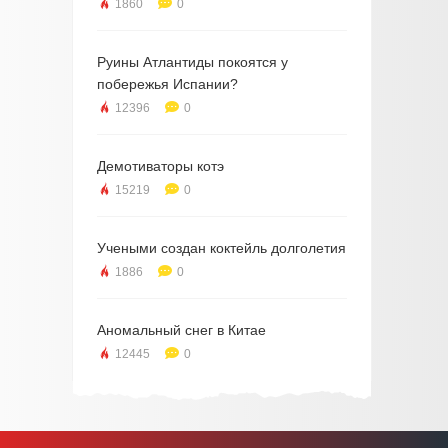
1860
0
Руины Атлантиды покоятся у
побережья Испании?
12396
0
Демотиваторы котэ
15219
0
Учеными создан коктейль долголетия
1886
0
Аномальный снег в Китае
12445
0