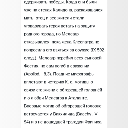
одерживать победы. Когда они были
уже на стенах Калидона, раскаявшаяся
мать, отец и все жители стали
уговаривать героя встать на защиту
родного города, но Мелеагр
отказывался, пока жена Клеопатра не
попросила его взяться за оружие (IX 592
след.). Мелеагр перебил всех сыновей
Фестия, но сам погиб в сражении
(Apollod. I 8,3). Поздние мифографы
вплетают в историю К. о. мотивы о
связи его жизни с обгоревшей головнёй
и о любви Мелеагра к Аталанте.
Впервые мотив об обгоревшей головне
встречается у Вакхилида (Bacchyl. V
94) и в не дошедшей трагедии Фриниха