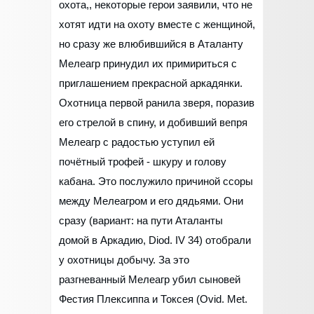
охота,, некоторые герои заявили, что не
хотят идти на охоту вместе с женщиной,
но сразу же влюбившийся в Аталанту
Мелеагр принудил их примириться с
приглашением прекрасной аркадянки.
Охотница первой ранила зверя, поразив
его стрелой в спину, и добивший вепря
Мелеагр с радостью уступил ей
почётный трофей - шкуру и голову
кабана. Это послужило причиной ссоры
между Мелеагром и его дядьями. Они
сразу (вариант: на пути Аталанты
домой в Аркадию, Diod. IV 34) отобрали
у охотницы добычу. За это
разгневанный Мелеагр убил сыновей
Фестия Плексиппа и Токсея (Ovid. Met.