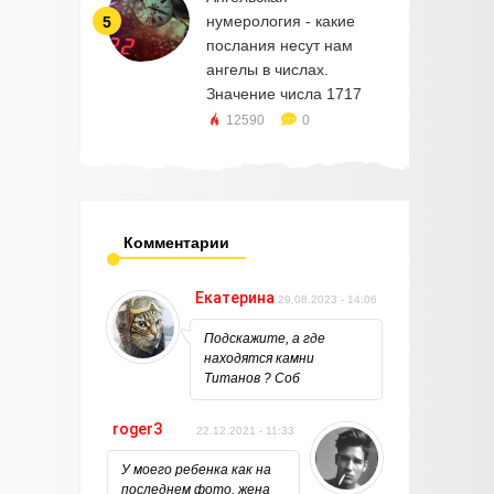
нумерология - какие
5
послания несут нам
ангелы в числах.
Значение числа 1717
12590
0
Комментарии
Екатерина
29.08.2023 - 14:06
Подскажите, а где
находятся камни
Титанов ? Соб
roger3
22.12.2021 - 11:33
У моего ребенка как на
последнем фото, жена