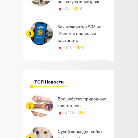
розрахувати метраж
134
0
Как включить eSIM на
iPhone и правильно
3
настроить
1148
0
ТОП Новости
Волшебство природных
кристаллов
1
11276
0
Сухой корм для собак