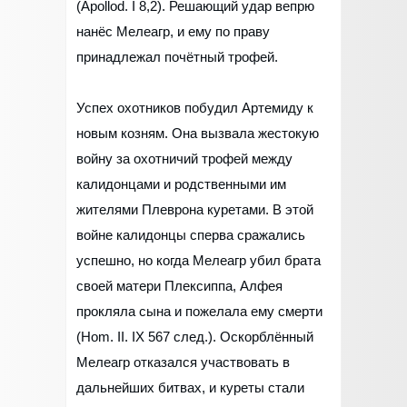
(Apollod. I 8,2). Решающий удар вепрю
нанёс Мелеагр, и ему по праву
принадлежал почётный трофей.
Успех охотников побудил Артемиду к
новым козням. Она вызвала жестокую
войну за охотничий трофей между
калидонцами и родственными им
жителями Плеврона куретами. В этой
войне калидонцы сперва сражались
успешно, но когда Мелеагр убил брата
своей матери Плексиппа, Алфея
прокляла сына и пожелала ему смерти
(Hom. II. IX 567 след.). Оскорблённый
Мелеагр отказался участвовать в
дальнейших битвах, и куреты стали