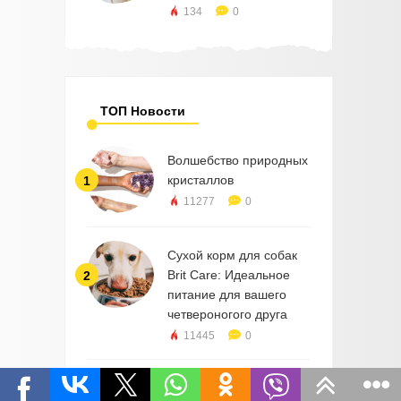
134
0
ТОП Новости
Волшебство природных
кристаллов
1
11277
0
Сухой корм для собак
Brit Care: Идеальное
2
питание для вашего
четвероногого друга
11445
0
Біблія в сучасному