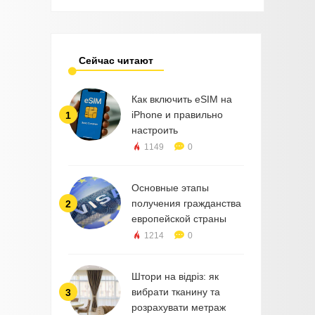
Сейчас читают
Как включить eSIM на
iPhone и правильно
1
настроить
1149
0
Основные этапы
получения гражданства
2
европейской страны
1214
0
Штори на відріз: як
вибрати тканину та
3
розрахувати метраж