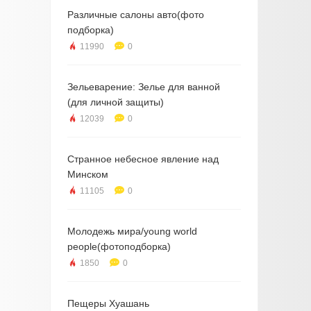
Различные салоны авто(фото
подборка)
11990
0
Зельеварение: Зелье для ванной
(для личной защиты)
12039
0
Странное небесное явление над
Минском
11105
0
Молодежь мира/young world
people(фотоподборка)
1850
0
Пещеры Хуашань