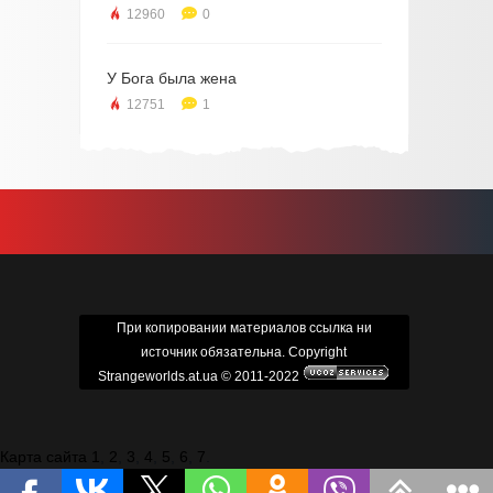
12960
0
У Бога была жена
12751
1
При копировании материалов ссылка ни
источник обязательна. Copyright
Strangeworlds.at.ua © 2011-2022
Карта сайта 1
,
2
,
3
,
4
,
5
,
6
,
7
.