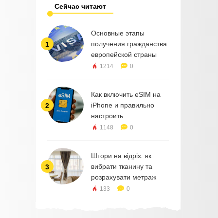
Сейчас читают
Основные этапы
получения гражданства
1
европейской страны
1214
0
Как включить eSIM на
iPhone и правильно
2
настроить
1148
0
Штори на відріз: як
вибрати тканину та
3
розрахувати метраж
133
0