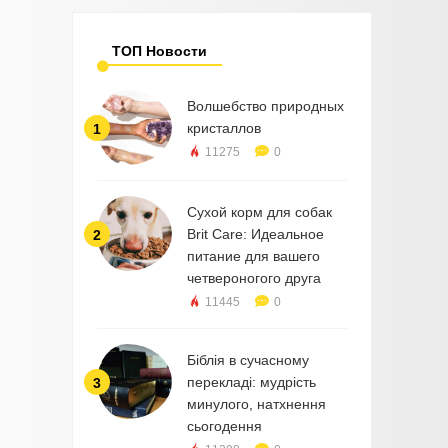
ТОП Новости
Волшебство природных
кристаллов
1
11275
0
Сухой корм для собак
Brit Care: Идеальное
2
питание для вашего
четвероногого друга
11445
0
Біблія в сучасному
перекладі: мудрість
3
минулого, натхнення
сьогодення