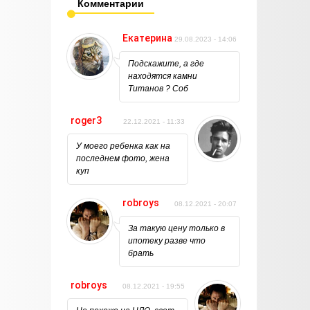
Комментарии
Екатерина
29.08.2023 - 14:06
Подскажите, а где
находятся камни
Титанов ? Соб
roger3
22.12.2021 - 11:33
У моего ребенка как на
последнем фото, жена
куп
robroys
08.12.2021 - 20:07
За такую цену только в
ипотеку разве что
брать
robroys
08.12.2021 - 19:55