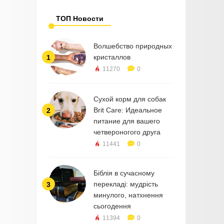
ТОП Новости
Волшебство природных
кристаллов
1
11270
0
Сухой корм для собак
Brit Care: Идеальное
2
питание для вашего
четвероногого друга
11441
0
Біблія в сучасному
перекладі: мудрість
3
минулого, натхнення
сьогодення
11394
0