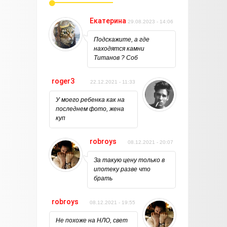
Екатерина
29.08.2023 - 14:06
Подскажите, а где
находятся камни
Титанов ? Соб
roger3
22.12.2021 - 11:33
У моего ребенка как на
последнем фото, жена
куп
robroys
08.12.2021 - 20:07
За такую цену только в
ипотеку разве что
брать
robroys
08.12.2021 - 19:55
Не похоже на НЛО, свет