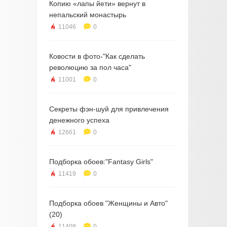
Копию «лапы йети» вернут в
непальский монастырь
11046
0
Ковости в фото-"Как сделать
революцию за пол часа"
11001
0
Секреты фэн-шуй для привлечения
денежного успеха
12661
0
Подборка обоев:"Fantasy Girls"
11419
0
Подборка обоев "Женщины и Авто"
(20)
11408
0