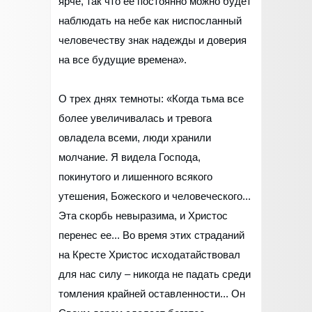
ярче, так что ее постоянно можно будет
наблюдать на небе как ниспосланный
человечеству знак надежды и доверия
на все будущие времена».
О трех днях темноты: «Когда тьма все
более увеличивалась и тревога
овладела всеми, люди хранили
молчание. Я видела Господа,
покинутого и лишенного всякого
утешения, Божеского и человеческого...
Эта скорбь невыразима, и Христос
перенес ее... Во время этих страданий
на Кресте Христос исходатайствовал
для нас силу – никогда не падать среди
томления крайней оставленности... Он