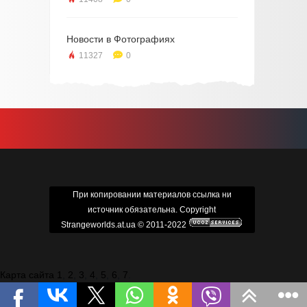
Новости в Фотографиях
11327
0
При копировании материалов ссылка ни
источник обязательна. Copyright
Strangeworlds.at.ua © 2011-2022
Карта сайта 1
,
2
,
3
,
4
,
5
,
6
,
7
.