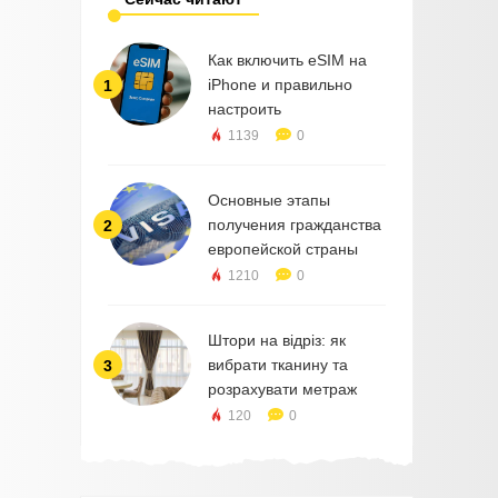
Как включить eSIM на
iPhone и правильно
1
настроить
1139
0
Основные этапы
получения гражданства
2
европейской страны
1210
0
Штори на відріз: як
вибрати тканину та
3
розрахувати метраж
120
0