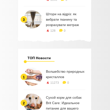
Штори на відріз: як
вибрати тканину та
3
розрахувати метраж
128
0
ТОП Новости
Волшебство природных
кристаллов
1
11273
0
Сухой корм для собак
Brit Care: Идеальное
2
питание для вашего