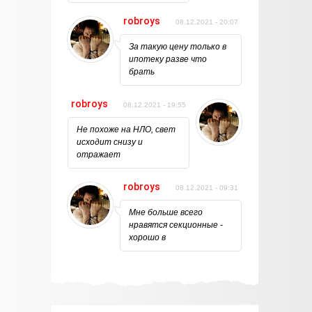
robroys
08.12.2021 - 20:07
За такую цену только в
ипотеку разве что
брать
robroys
08.12.2021 - 19:55
Не похоже на НЛО, свет
исходит снизу и
отражает
robroys
08.12.2021 - 09:31
Мне больше всего
нравятся секционные -
хорошо в