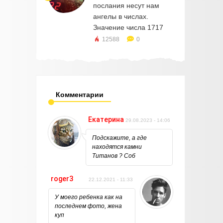
послания несут нам
ангелы в числах.
Значение числа 1717
12588
0
Комментарии
Екатерина
29.08.2023 - 14:06
Подскажите, а где
находятся камни
Титанов ? Соб
roger3
22.12.2021 - 11:33
У моего ребенка как на
последнем фото, жена
куп