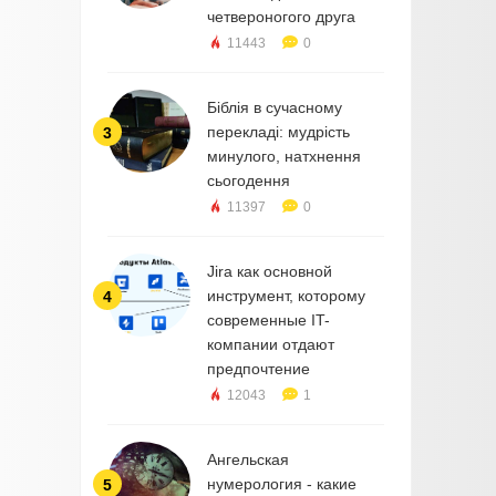
четвероногого друга
11443
0
Біблія в сучасному
перекладі: мудрість
3
минулого, натхнення
сьогодення
11397
0
Jira как основной
инструмент, которому
4
современные IT-
компании отдают
предпочтение
12043
1
Ангельская
нумерология - какие
5