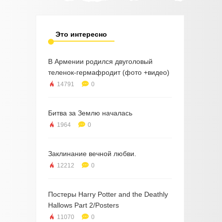
Это интересно
В Армении родился двуголовый
теленок-гермафродит (фото +видео)
14791
0
Битва за Землю началась
1964
0
Заклинание вечной любви.
12212
0
Постеры Harry Potter and the Deathly
Hallows Part 2/Posters
11070
0