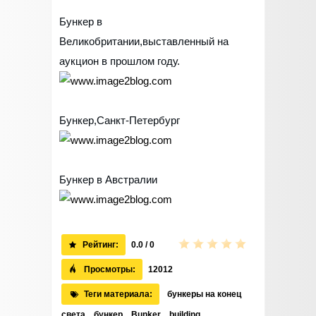
Бункер в
Великобритании,выставленный на
аукцион в прошлом году.
Бункер,Санкт-Петербург
Бункер в Австралии
Рейтинг:
0.0 / 0
Просмотры:
12012
Теги материала:
бункеры на конец
света
,
бункер
,
Bunker
,
building
,