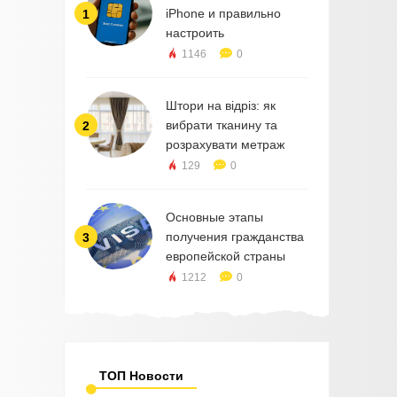
iPhone и правильно
1
настроить
1146
0
Штори на відріз: як
вибрати тканину та
2
розрахувати метраж
129
0
Основные этапы
получения гражданства
3
европейской страны
1212
0
ТОП Новости