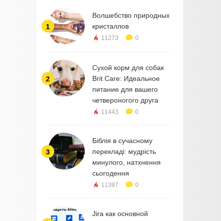
Волшебство природных
кристаллов
1
11273
0
Сухой корм для собак
Brit Care: Идеальное
2
питание для вашего
четвероногого друга
11443
0
Біблія в сучасному
перекладі: мудрість
3
минулого, натхнення
сьогодення
11397
0
Jira как основной