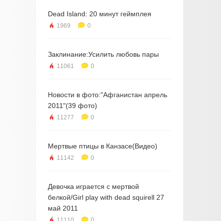
Dead Island: 20 минут геймплея
1969
0
Заклинание:Усилить любовь пары
11061
0
Новости в фото:"Афганистан апрель
2011"(39 фото)
11277
0
Мертвые птицы в Канзасе(Видео)
11142
0
Девочка играется с мертвой
белкой/Girl play with dead squirell 27
май 2011
11110
0