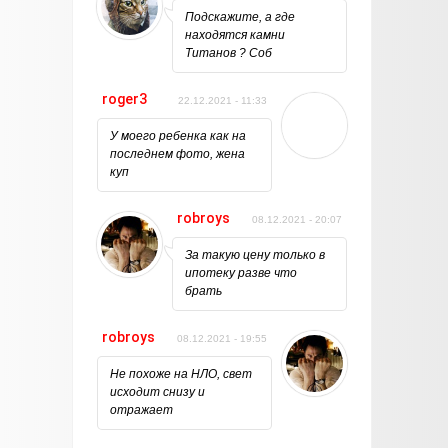
Подскажите, а где
находятся камни
Титанов ? Соб
roger3
22.12.2021 - 11:33
У моего ребенка как на
последнем фото, жена
куп
robroys
08.12.2021 - 20:07
За такую цену только в
ипотеку разве что
брать
robroys
08.12.2021 - 19:55
Не похоже на НЛО, свет
исходит снизу и
отражает