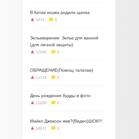
В Китае кошка родила щенка
1974
0
Зельеварение: Зелье для ванной
(для личной защиты)
12040
0
ОБРАЩЕНИЕ(Помощ талатам)
11119
0
День рождения будды в фото
11030
0
Майкл Джексон жив?(Видео)ШОК!!!
18637
3