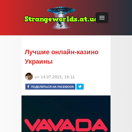
Лучшие онлайн-казино
Украины
от
14.07.2021, 16:11
ПОДЕЛИТЬСЯ НА FACEBOOK