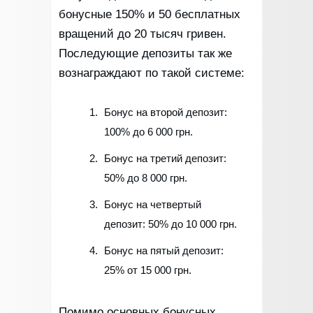
бонусные 150% и 50 бесплатных
вращений до 20 тысяч гривен.
Последующие депозиты так же
вознаграждают по такой системе:
Бонус на второй депозит:
100% до 6 000 грн.
Бонус на третий депозит:
50% до 8 000 грн.
Бонус на четвертый
депозит: 50% до 10 000 грн.
Бонус на пятый депозит:
25% от 15 000 грн.
Помимо основных бонусных