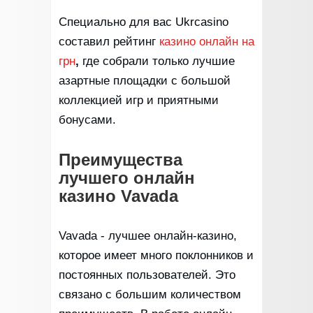
Специально для вас Ukrсasino
составил рейтинг
казино онлайн на
грн
,
где собрали только лучшие
азартные площадки с большой
коллекцией игр и приятными
бонусами.
Преимущества
лучшего онлайн
казино Vavada
Vavada - лучшее онлайн-казино,
которое имеет много поклонников и
постоянных пользователей. Это
связано с большим количеством