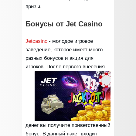
призы.
Бонусы от Jet Casino
Jetcasino
- молодое игровое
заведение, которое имеет много
разных бонусов и акция для
игроков. После первого внесения
денег вы получите приветственный
бонус. В данный пакет входит