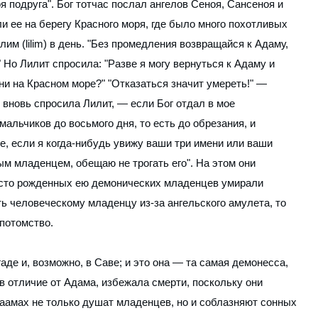
 подруга". Бог тотчас послал ангелов Сеноя, Сансеноя и
и ее на берегу Красного моря, где было много похотливых
им (lilim) в день. "Без промедления возвращайся к Адаму,
 Но Лилит спросила: "Разве я могу вернуться к Адаму и
ни на Красном море?" "Отказаться значит умереть!" —
— вновь спросила Лилит, — если Бог отдал в мое
альчиков до восьмого дня, то есть до обрезания, и
е, если я когда-нибудь увижу ваши три имени или ваши
м младенцем, обещаю не трогать его". На этом они
то сто рожденных ею демонических младенцев умирали
ть человеческому младенцу из-за ангельского амулета, то
потомство.
аде и, возможно, в Саве; и это она — та самая демонесса,
 в отличие от Адама, избежала смерти, поскольку они
Наамах не только душат младенцев, но и соблазняют сонных