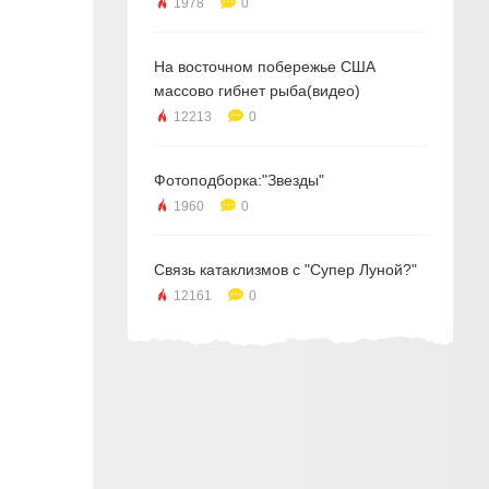
1978
0
На восточном побережье США
массово гибнет рыба(видео)
12213
0
Фотоподборка:"Звезды"
1960
0
Связь катаклизмов с "Супер Луной?"
12161
0