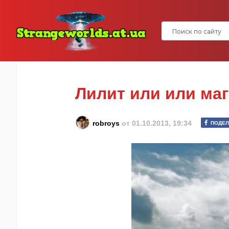
Лилит или или маг
robroys
от
01.10.2013, 19:34
ПОДЕЛ