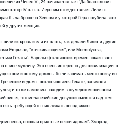
вение из Чисел VI, 24 начинается так: "Да благословит
омментатор IV в. н. э. Иероним отождествляет Лилит с
орая была брошена Зевсом и у которой Гера погубила всех
тей у других женщин.
 пили их кровь и ели их плоть, как делали Лилит и другие
ами Empusae, "втискивающиеся", или Mormolyceia,
детьми Гекаты". Барельеф эллинских времен показывает
 спине мужчину. Это очень интересно для цивилизации, в
ществом и потому должны были занимать место внизу во
. Греческие ведьмы, поклонявшиеся Гекате, занимали
пулея; и то же самое мы находим в шумерском описании
ский пишет, что меланезийские девушки смеются над тем,
то есть требующей от них лежать неподвижно.
"демонесса, поющая приятные песни идолам". Змаргад,