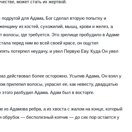
честве, может стать их жертвой.
с подругой для Адама, Бог сделал вторую попытку и
женщину из костей, сухожилий, мышц, крови и желез, а
т волосы, где требуется. Это зрелище пробудило в Адаме
стала перед ним во всей своей красе, он ощутил
опять потерпел неудачу, и увел Первую Еву. Куда Он увел
 раз действовал более осторожно. Усыпив Адама, Он взял у
том прилепил волосы, украсил ее, как невесту, двадцатью
 этого разбудил Адама. Адам был в восторге.
е из Адамова ребра, а из хвоста с жалом на конце, который
 и обрубок — бесполезный копчик — до сих пор остается у