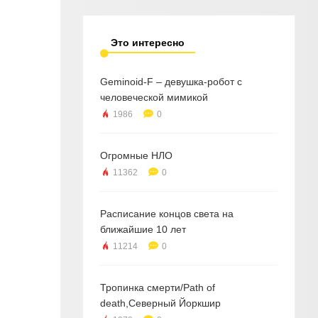
Это интересно
Geminoid-F – девушка-робот с
человеческой мимикой
1986
0
Огромные НЛО
11362
0
Расписание концов света на
ближайшие 10 лет
11214
0
Тропинка смерти/Path of
death,Северный Йоркшир