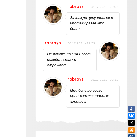
robroys
08.12.2021 - 20:07
За такую цену только в
ипотеку разве что
брать
robroys
08.12.2021 - 19:55
Не похоже на НЛО, свет
исходит снизу и
отражает
robroys
08.12.2021 - 09:31
Мне больше всего
нравятся секционные -
хорошо в