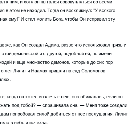
 к ним, и хотя он пытался совокупляться со всеми
 в этом не находил. Тогда он воскликнул: "У всякого
ная ему!" И стал молить Бога, чтобы Он исправил эту
ак же, как Он создал Адама, разве что использовал грязь и
 этой демонессой и с другой, подобной ей, по имени
модей и еще множество демонов, которые до сих пор
го лет Лилит и Наамах пришли на суд Соломонов,
шлюх.
е; когда он хотел возлечь с нею, она обижалась, если он
лежать под тобой? — спрашивала она. — Меня тоже создали
е Адам попробовал силой добиться от нее послушания, Лилит
тела в небо и исчезла.