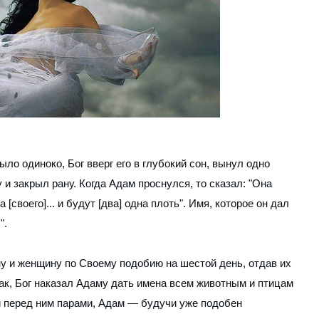
ло одиноко, Бог вверг его в глубокий сон, вынул одно
у и закрыл рану. Когда Адам проснулся, то сказал: "Она
[своего]... и будут [два] одна плоть". Имя, которое он дал
".
ну и женщину по Своему подобию на шестой день, отдав их
ак, Бог наказал Адаму дать имена всем животным и птицам
и перед ним парами, Адам — будучи уже подобен