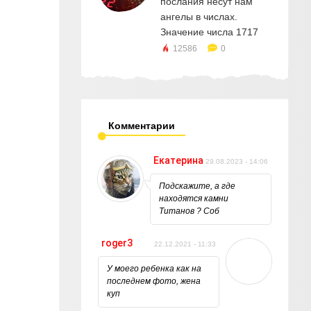
послания несут нам
ангелы в числах.
Значение числа 1717
12586
0
Комментарии
Екатерина
29.08.2023 - 14:06
Подскажите, а где
находятся камни
Титанов ? Соб
roger3
22.12.2021 - 11:33
У моего ребенка как на
последнем фото, жена
куп