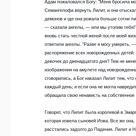
Адам пожаловался Богу: "Меня бросила моя
Семангелофа вернуть Лилит, и они отыскал
демонов и где она рожала больше сотни лил
— сказали ангелы, — или мы утопим тебя!"
вновь стать честной женой после моей жиз
ответили ангелы. "Разве я могу умереть, 
распоряжение всех новорожденных детей: м
девочек до двенадцатого дня? Тем не мене
изображения на амулете над новорожденны
сговорились, а Бог наказал Лилит тем, ч
каждый день; и если она не могла навреди
обращала свою ненависть на собственное 
Говорят, что Лилит была королевой в Змарг
которая извела сыновей Иова. Все же она,
расстались задолго до Падения. Лилит и 