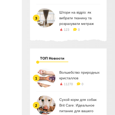
Штори на відріз: як
вибрати тканину та
3
розрахувати метраж
123
0
ТОП Новости
Волшебство природных
кристаллов
1
11270
0
Сухой корм для собак
Brit Care: Идеальное
2
питание для вашего