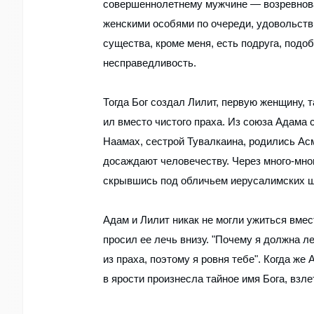
совершеннолетнему мужчине — возревновал
женскими особями по очереди, удовольствия
существа, кроме меня, есть подруга, подоб
несправедливость.
Тогда Бог создал Лилит, первую женщину, т
ил вместо чистого праха. Из союза Адама с
Наамах, сестрой Тувалкаина, родились Ас
досаждают человечеству. Через много-мно
скрывшись под обличьем иерусалимских 
Адам и Лилит никак не могли ужиться вмест
просил ее лечь внизу. "Почему я должна 
из праха, поэтому я ровня тебе". Когда ж
в ярости произнесла тайное имя Бога, взле