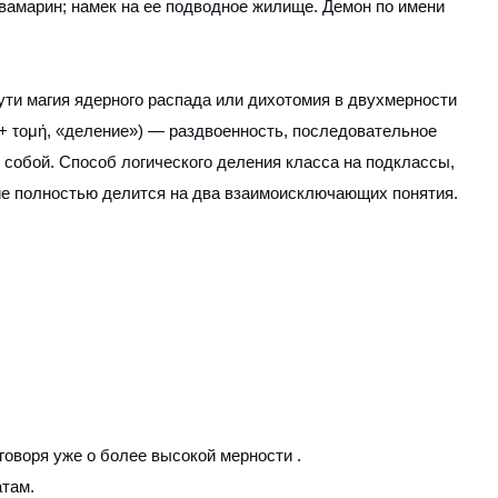
вамарин; намек на ее подводное жилище. Демон по имени
- сути магия ядерного распада или дихотомия в двухмерности
е» + τομή, «деление») — раздвоенность, последовательное
 собой. Способ логического деления класса на подклассы,
тие полностью делится на два взаимоисключающих понятия.
говоря уже о более высокой мерности .
атам.