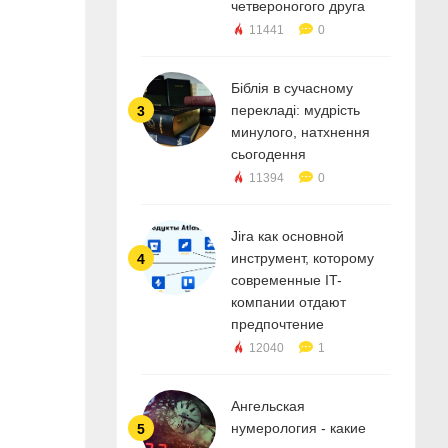
четвероногого друга
11441
0
Біблія в сучасному
перекладі: мудрість
3
минулого, натхнення
сьогодення
11394
0
Jira как основной
инструмент, которому
4
современные IT-
компании отдают
предпочтение
12040
1
Ангельская
нумерология - какие
5