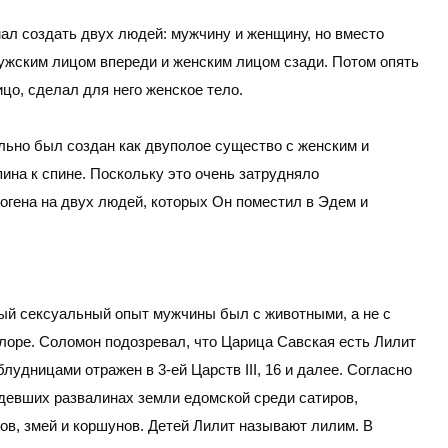
умал создать двух людей: мужчину и женщину, но вместо
мужским лицом впереди и женским лицом сзади. Потом опять
цо, сделал для него женское тело.
ально был создан как двуполое существо с женским и
ина к спине. Поскольку это очень затрудняло
огена на двух людей, которых Он поместил в Эдем и
вый сексуальный опыт мужчины был с животными, а не с
клоре. Соломон подозревал, что Царица Савская есть Лилит
блудницами отражен в 3-ей Царств III, 16 и далее. Согласно
юдевших развалинах земли едомской среди сатиров,
сов, змей и коршунов. Детей Лилит называют лилим. В