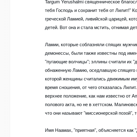
Targum Yerushalmi священническое благосло
тебя Господь и сохранит тебя от Лилит!" К
греческой Ламией, ливийской царицей, кот
детей. Вот она и стала мстить, отнимая де
Ламии, которые соблазняли спящих мужчин,
демонессы, были также известны под имен
"пугающие волчицы"; эллины считали их "
обнаженную Ламию, оседлавшую спящего на
которой женщины считались движимым иму
время сношения, от чего отказалась Лилит
верхнее положение, как нам известно от А
полового акта, но не в хеттском. Малинов
что они называют "миссионерской позой", 
Имя Haaмах, "приятная", объясняется как 