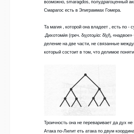
возможно, smaragdos, полудрагоценный ак
Смарагос есть в Эпиграммах Гомера.
Та магия , которой она владеет , есть по 
.Дихотоми́я (греч. διχοτομία: δῐχῆ, «надво
деление на две части, не связанные между
который состоит в том, что делимое поня
Троичность она не переваривает да дух не 
Атака по-Лилит еть атака по двум координ