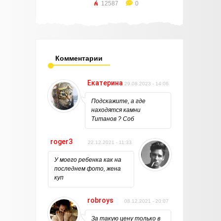
12587
0
Комментарии
Екатерина
29.08.2023 - 14:06
Подскажите, а где
находятся камни
Титанов ? Соб
roger3
22.12.2021 - 11:33
У моего ребенка как на
последнем фото, жена
куп
robroys
08.12.2021 - 20:07
За такую цену только в