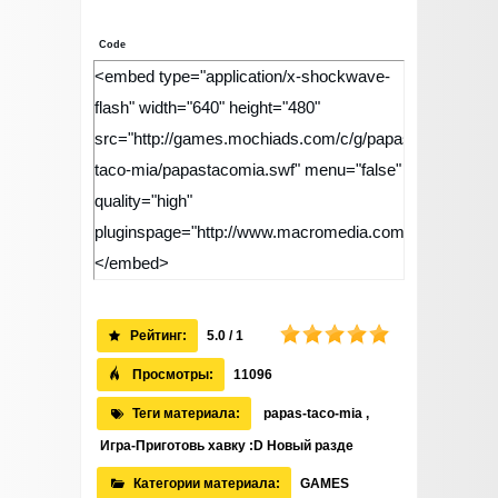
Code
<embed type="application/x-shockwave-
flash" width="640" height="480"
src="http://games.mochiads.com/c/g/papas-
taco-mia/papastacomia.swf" menu="false"
quality="high"
pluginspage="http://www.macromedia.com/go/getflashp
</embed>
Рейтинг:
5.0 / 1
Просмотры:
11096
Теги материала:
papas-taco-mia
,
Игра-Приготовь хавку :D Новый разде
Категории материала:
GAMES