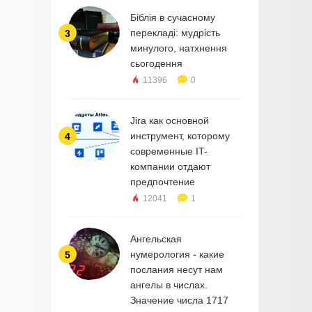
Біблія в сучасному
перекладі: мудрість
3
минулого, натхнення
сьогодення
11396
0
Jira как основной
инструмент, которому
4
современные IT-
компании отдают
предпочтение
12041
1
Ангельская
нумерология - какие
5
послания несут нам
ангелы в числах.
Значение числа 1717