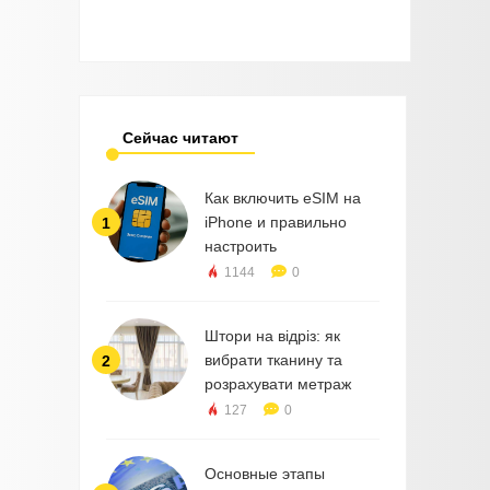
Сейчас читают
Как включить eSIM на
iPhone и правильно
1
настроить
1144
0
Штори на відріз: як
вибрати тканину та
2
розрахувати метраж
127
0
Основные этапы