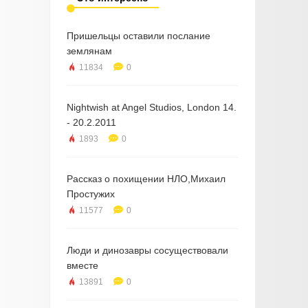
Пришельцы оставили послание
землянам
11834
0
Nightwish at Angel Studios, London 14.
- 20.2.2011
1893
0
Рассказ о похищении НЛО,Михаил
Простужих
11577
0
Люди и динозавры сосуществовали
вместе
13891
0