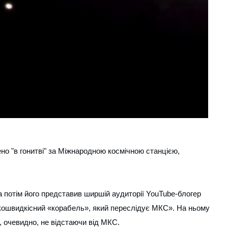
но "в гонитві" за Міжнародною космічною станцією,
а потім його представив ширшій аудиторії YouTube-блогер
кошвидкісний «корабель», який переслідує МКС». На ньому
, очевидно, не відстаючи від МКС.