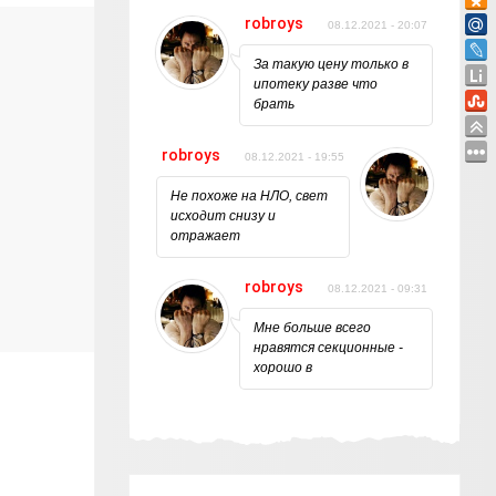
robroys
08.12.2021 - 20:07
За такую цену только в
ипотеку разве что
брать
robroys
08.12.2021 - 19:55
Не похоже на НЛО, свет
исходит снизу и
отражает
robroys
08.12.2021 - 09:31
Мне больше всего
нравятся секционные -
хорошо в