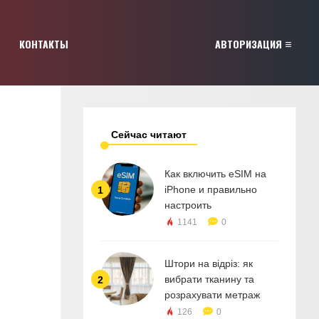
КОНТАКТЫ
АВТОРИЗАЦИЯ
Сейчас читают
Как включить eSIM на
iPhone и правильно
1
настроить
1141
0
Штори на відріз: як
вибрати тканину та
2
розрахувати метраж
126
0