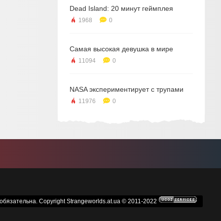
Dead Island: 20 минут геймплея
1968
0
Самая высокая девушка в мире
11094
0
NASA экспериментирует с трупами
11976
0
бязательна. Copyright Strangeworlds.at.ua © 2011-2022