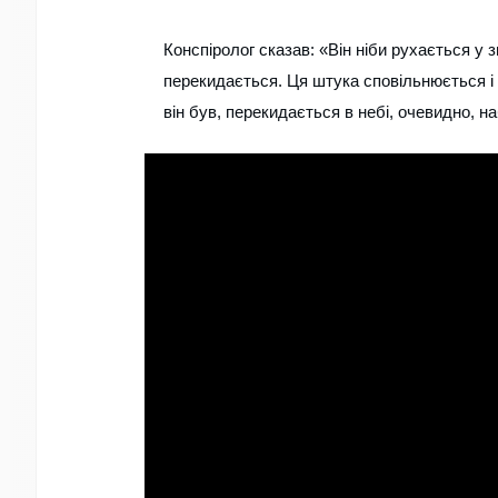
Конспіролог сказав: «Він ніби рухається у 
перекидається. Ця штука сповільнюється і н
він був, перекидається в небі, очевидно, н