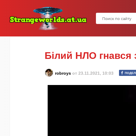
Білий НЛО гнався
robroys
от
23.11.2021, 10:03
ПОДЕЛ