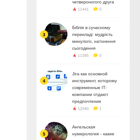
четвероногого друга
11441
0
Біблія в сучасному
перекладі: мудрість
3
минулого, натхнення
сьогодення
11395
0
Jira как основной
инструмент, которому
4
современные IT-
компании отдают
предпочтение
12040
1
Ангельская
нумерология - какие
5