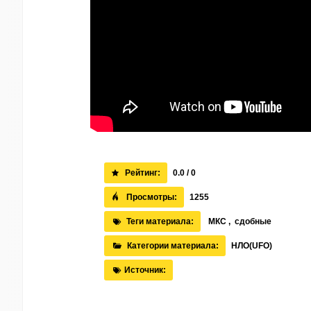
Рейтинг:
0.0 / 0
Просмотры:
1255
Теги материала:
МКС
,
сдобные
Категории материала:
НЛО(UFO)
Источник: