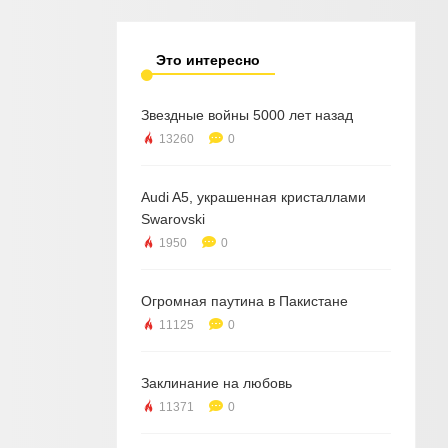
Это интересно
Звездные войны 5000 лет назад
13260
0
Audi A5, украшенная кристаллами
Swarovski
1950
0
Огромная паутина в Пакистане
11125
0
Заклинание на любовь
11371
0