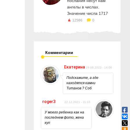
послания несут нам
ангелы в числах.
Значение числа 1717
12586
0
Комментарии
Екатерина
29.08.2023 - 14:06
Подскажите, а где
находятся камни
Титанов ? Соб
roger3
22.12.2021 - 11:33
У моего ребенка как на
последнем фото, жена
куп