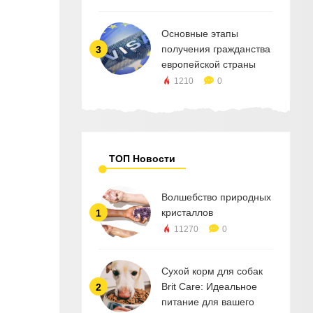
Основные этапы
получения гражданства
3
европейской страны
1210
0
ТОП Новости
Волшебство природных
кристаллов
1
11270
0
Сухой корм для собак
Brit Care: Идеальное
2
питание для вашего