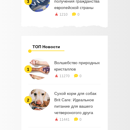
получения гражданства
3
европейской страны
1210
0
ТОП Новости
Волшебство природных
кристаллов
1
11270
0
Сухой корм для собак
Brit Care: Идеальное
2
питание для вашего
четвероногого друга
11441
0