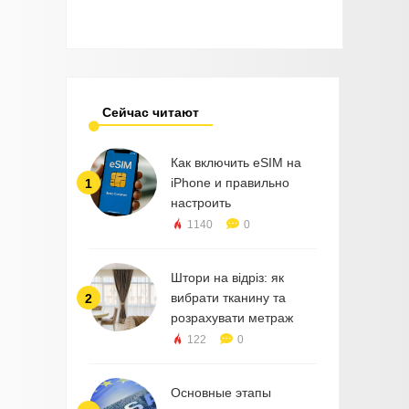
Сейчас читают
Как включить eSIM на
iPhone и правильно
1
настроить
1140
0
Штори на відріз: як
вибрати тканину та
2
розрахувати метраж
122
0
Основные этапы