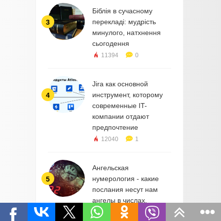
Біблія в сучасному
перекладі: мудрість
3
минулого, натхнення
сьогодення
11394
0
Jira как основной
инструмент, которому
4
современные IT-
компании отдают
предпочтение
12040
1
Ангельская
нумерология - какие
5
послания несут нам
ангелы в числах.
Значение числа 1717