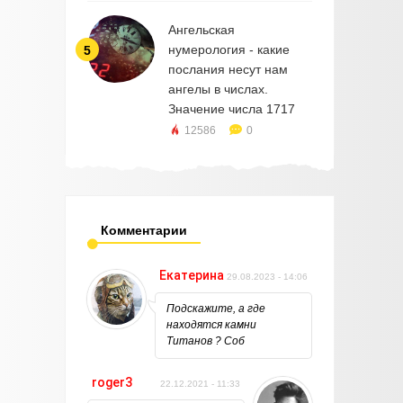
Ангельская
нумерология - какие
5
послания несут нам
ангелы в числах.
Значение числа 1717
12586
0
Комментарии
Екатерина
29.08.2023 - 14:06
Подскажите, а где
находятся камни
Титанов ? Соб
roger3
22.12.2021 - 11:33