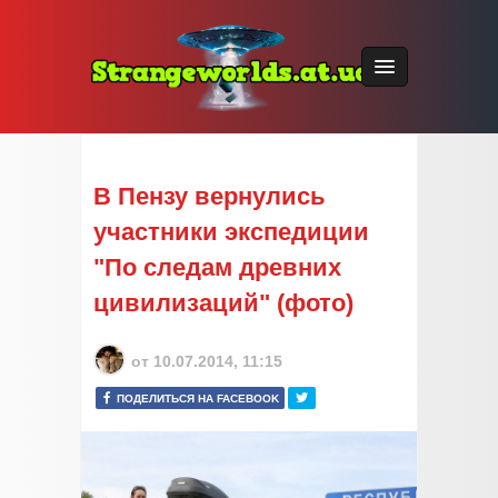
В Пензу вернулись
участники экспедиции
"По следам древних
цивилизаций" (фото)
от
10.07.2014, 11:15
ПОДЕЛИТЬСЯ НА FACEBOOK