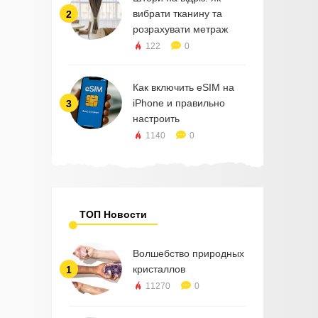
вибрати тканину та
2
розрахувати метраж
122
0
Как включить eSIM на
iPhone и правильно
3
настроить
1140
0
ТОП Новости
Волшебство природных
кристаллов
1
11270
0