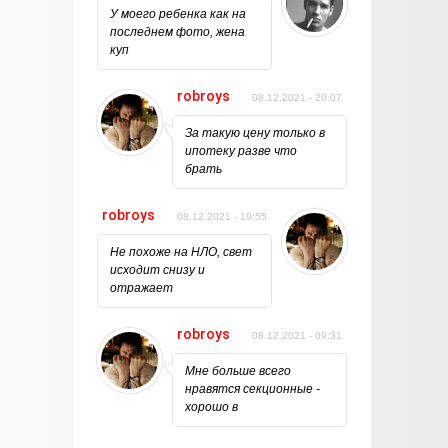
У моего ребенка как на
последнем фото, жена
куп
robroys
08.12.2021 - 20:07
За такую цену только в
ипотеку разве что
брать
robroys
08.12.2021 - 19:55
Не похоже на НЛО, свет
исходит снизу и
отражает
robroys
08.12.2021 - 09:31
Мне больше всего
нравятся секционные -
хорошо в