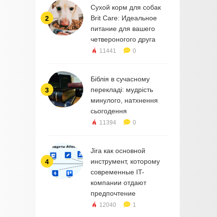
Сухой корм для собак
Brit Care: Идеальное
2
питание для вашего
четвероногого друга
11441
0
Біблія в сучасному
перекладі: мудрість
3
минулого, натхнення
сьогодення
11394
0
Jira как основной
инструмент, которому
4
современные IT-
компании отдают
предпочтение
12040
1