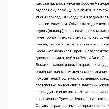
Как уже писалось мной на форуме Чернокн
отдавая ему свою Душу в обмен на его пок
многим природным колдунам и ведьмам это 
покровительством. Обычным людям осозна
сделку(договор)) он по их желанию может да
имеет облик гиганского мускулистого мужч
голове, тело его покрыто густыми волосами
Бесы. Большую часть времни предпочитает
дневное время в глубины Земли Ад от Сол
Бесами высшего ранга, которых я опишу д
огромным воинством других менее значимы
покровители. После насильственного крещ
постепенное вытеснение Языческих исконн
переходить в иное направление сформиров
современное Русское Чернокнижие, так ка
Сатаны выражая этим своё презрение наси