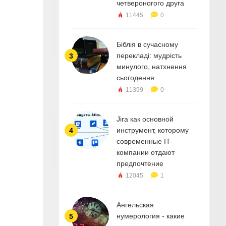
четвероногого друга
11445
0
Біблія в сучасному
перекладі: мудрість
3
минулого, натхнення
сьогодення
11399
0
Jira как основной
инструмент, которому
4
современные IT-
компании отдают
предпочтение
12045
1
Ангельская
нумерология - какие
5