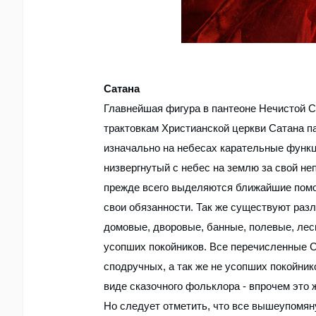
Сатана
Главнейшая фигура в пантеоне Нечистой С
трактовкам Христианской церкви Сатана п
изначально на небесах карательные функц
низвергнутый с небес на землю за свой н
прежде всего выделяются ближайшие пом
свои обязанности. Так же существуют ра
домовые, дворовые, банные, полевые, лесн
усопших покойников. Все перечисленные С
сподручных, а так же не усопших покойни
виде сказочного фольклора - впрочем это 
Но следует отметить, что все вышеупомя