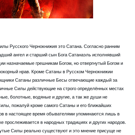
илы Русского Чернокнижия это Сатана. Согласно ранним
адший ангел и старший сын Бога Сатанаэль исполнявший
ии назначаемые грешникам Богом, но отвергнутый Богом и
епокорный нрав. Кроме Сатаны в Русском Чернокнижии
ощники Сатаны различные Бесы отвечающие каждый за
зличные Силы действующие на строго определённых местах
ые, болотные, водяные и другие, а так же души не
илы, пожалуй кроме самого Сатаны и его ближайших
ков в настоящее время обывателями упоминаются лишь в
же прослеживается в народных традициях и других народов.
нутые Силы реально существуют и это мнение присуще не