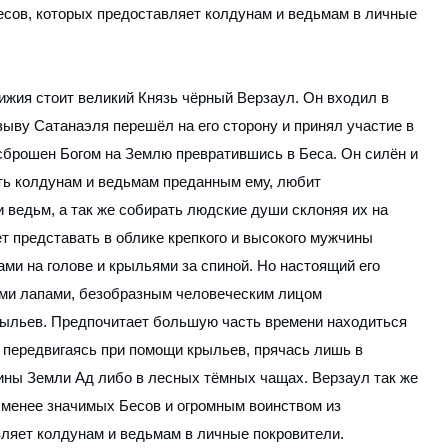
есов, которых предоставляет колдунам и ведьмам в личные
ижия стоит великий Князь чёрный Верзаул. Он входил в
зыву Сатанаэля перешёл на его сторону и принял участие в
 сброшен Богом на Землю превратившись в Беса. Он силён и
ть колдунам и ведьмам преданным ему, любит
 ведьм, а так же собирать людские души склоняя их на
т представать в облике крепкого и высокого мужчины
ами на голове и крыльями за спиной. Но настоящий его
ими лапами, безобразным человеческим лицом
ыльев. Предпочитает большую часть времени находиться
, передвигаясь при помощи крыльев, прячась лишь в
бины Земли Ад либо в лесных тёмных чащах. Верзаул так же
менее значимых Бесов и огромным воинством из
ляет колдунам и ведьмам в личные покровители.