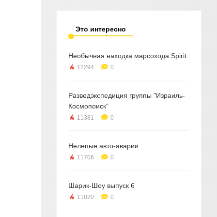
Это интересно
Необычная находка марсохода Spirit
12294
0
Разведэкспедиция группы "Израиль-
Космопоиск"
11381
0
Нелепые авто-аварии
11706
0
Шарик-Шоу выпуск 6
11020
0