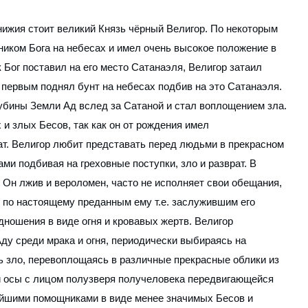
нижия стоит великий Князь чёрный Велигор. По некоторым
иком Бога на небесах и имел очень высокое положение в
 Бог поставил на его место Сатанаэля, Велигор затаил
 первым поднял бунт на небесах подбив на это Сатанаэля.
убины Земли Ад вслед за Сатаной и стал воплощением зла.
и злых Бесов, так как он от рождения имел
ат. Велигор любит представать перед людьми в прекрасном
ми подбивая на греховные поступки, зло и разврат. В
 Он лжив и вероломен, часто не исполняет свои обещания,
 по настоящему преданным ему т.е. заслужившим его
дношения в виде огня и кровавых жертв. Велигор
ду среди мрака и огня, периодически выбираясь на
ь зло, перевоплощаясь в различные прекрасные облики из
ой осы с лицом полузверя получеловека передвигающейся
йшими помощниками в виде менее значимых Бесов и