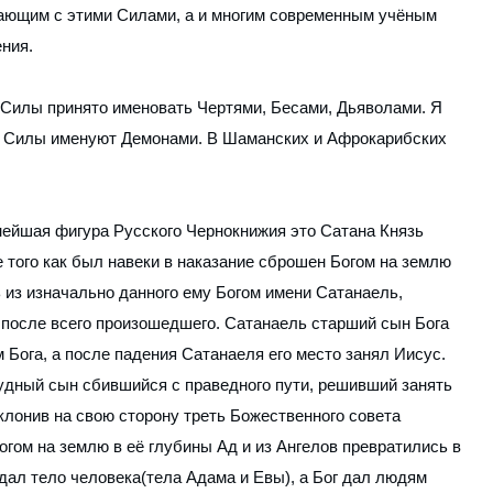
тающим с этими Силами, а и многим современным учёным
ния.
 Силы принято именовать Чертями, Бесами, Дьяволами. Я
и Силы именуют Демонами. В Шаманских и Афрокарибских
нейшая фигура Русского Чернокнижия это Сатана Князь
 того как был навеки в наказание сброшен Богом на землю
 из изначально данного ему Богом имени Сатанаель,
о после всего произошедшего. Сатанаель старший сын Бога
ога, а после падения Сатанаеля его место занял Иисус.
удный сын сбившийся с праведного пути, решивший занять
клонив на свою сторону треть Божественного совета
гом на землю в её глубины Ад и из Ангелов превратились в
дал тело человека(тела Адама и Евы), а Бог дал людям