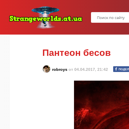
Пантеон бесов
robroys
от
04.04.2017, 21:42
ПОДЕЛ