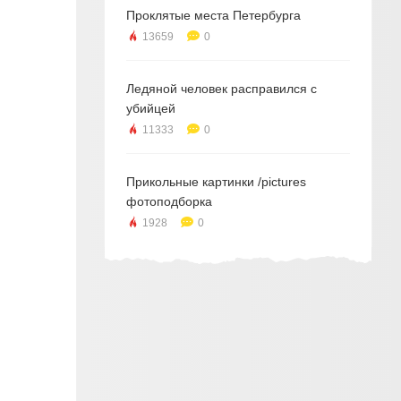
Проклятые места Петербурга
13659
0
Ледяной человек расправился с
убийцей
11333
0
Прикольные картинки /pictures
фотоподборка
1928
0