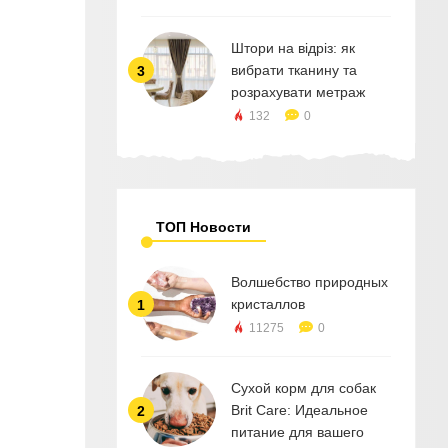
Штори на відріз: як
вибрати тканину та
3
розрахувати метраж
132
0
ТОП Новости
Волшебство природных
кристаллов
1
11275
0
Сухой корм для собак
Brit Care: Идеальное
2
питание для вашего