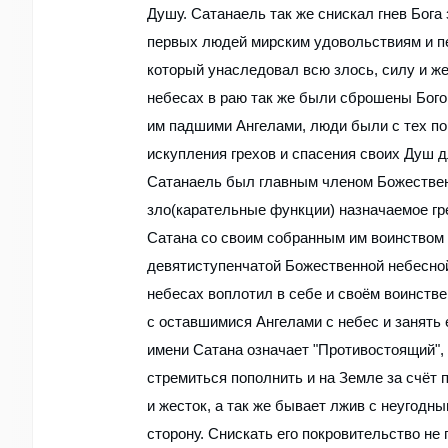
Душу. Сатанаель так же снискал гнев Бога
первых людей мирским удовольствиям и пер
который унаследовал всю злось, силу и ж
небесах в раю так же были сброшены Бого
им падшими Ангелами, люди были с тех по
искупления грехов и спасения своих Душ 
Сатанаель был главным членом Божественн
зло(карательные функции) назначаемое г
Сатана со своим собранным им воинством 
девятиступенчатой Божественной небесной
небесах воплотил в себе и своём воинств
с оставшимися Ангелами с небес и занять е
имени Сатана означает "Противостоящий", 
стремиться пополнить и на Земле за счёт 
и жесток, а так же бывает лжив с неугод
сторону. Снискать его покровительство не 