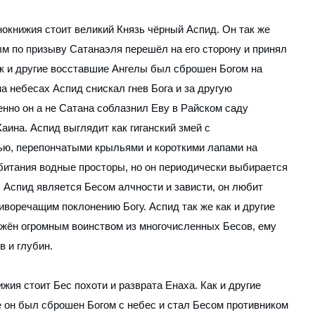
нокнижия стоит великий Князь чёрный Аспид. Он так же
ым по призыву Сатанаэля перешёл на его сторону и принял
как и другие восставшие Ангелы был сброшен Богом на
а небесах Аспид снискал гнев Бога и за другую
нно он а не Сатана соблазнил Еву в Райском саду
Каина. Аспид выглядит как гиганский змей с
ью, перепончатыми крыльями и короткими лапами на
битания водные просторы, но он периодически выбирается
 Аспид является Бесом алчности и зависти, он любит
иворечащим поклонению Богу. Аспид так же как и другие
жён огромным воинством из многочисленных Бесов, ему
 и глубин.
жия стоит Бес похоти и разврата Енаха. Как и другие
 он был сброшен Богом с небес и стал Бесом противником