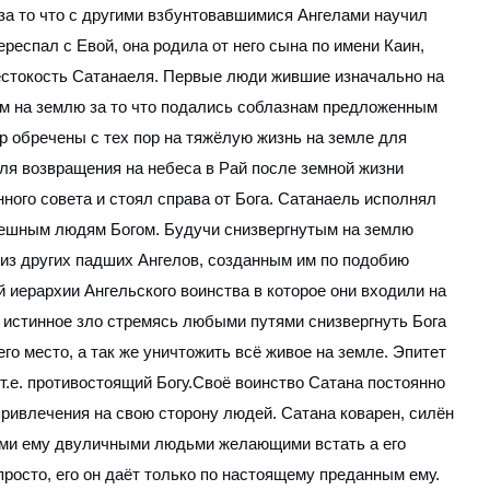
 за то что с другими взбунтовавшимися Ангелами научил
еспал с Евой, она родила от него сына по имени Каин,
естокость Сатанаеля. Первые люди жившие изначально на
м на землю за то что подались соблазнам предложенным
р обречены с тех пор на тяжёлую жизнь на земле для
для возвращения на небеса в Рай после земной жизни
ого совета и стоял справа от Бога. Сатанаель исполнял
решным людям Богом. Будучи снизвергнутым на землю
из других падших Ангелов, созданным им по подобию
 иерархии Ангельского воинства в которое они входили на
е истинное зло стремясь любыми путями снизвергнуть Бога
го место, а так же уничтожить всё живое на земле. Эпитет
т.е. противостоящий Богу.Своё воинство Сатана постоянно
привлечения на свою сторону людей. Сатана коварен, силён
ными ему двуличными людьми желающими встать а его
просто, его он даёт только по настоящему преданным ему.