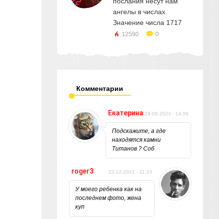
послания несут нам
ангелы в числах.
Значение числа 1717
12590
0
Комментарии
Екатерина
29.08.2023 - 14:06
Подскажите, а где
находятся камни
Титанов ? Соб
roger3
22.12.2021 - 11:33
У моего ребенка как на
последнем фото, жена
куп