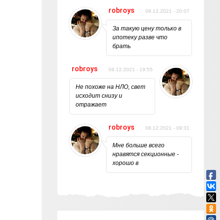
robroys
08.12.2021 - 20:07
За такую цену только в
ипотеку разве что
брать
robroys
08.12.2021 - 19:55
Не похоже на НЛО, свет
исходит снизу и
отражает
robroys
08.12.2021 - 09:31
Мне больше всего
нравятся секционные -
хорошо в