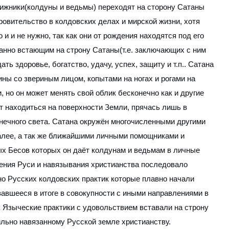
ижники(колдуны и ведьмы) переходят на сторону Сатаны
ровительство в колдовских делах и мирской жизни, хотя
и и не нужно, так как они от рождения находятся под его
нно встающим на строну Сатаны(т.е. заключающих с ним
ть здоровье, богатство, удачу, успех, защиту и т.п.. Сатана
ины со звериным лицом, копытами на ногах и рогами на
, но он может менять свой облик бесконечно как и другие
 находиться на поверхности Земли, прячась лишь в
нечного света. Сатана окружён многочисленными другими
алее, а так же ближайшими личными помощниками и
х Бесов которых он даёт колдунам и ведьмам в личные
ения Руси и навязывания христианства последовало
о Русских колдовских практик которые плавно начали
авшееся в итоге в совокупности с иными направлениями в
к Языческие практики с удовольствием вставали на строну
льно навязанному Русской земле христианству.