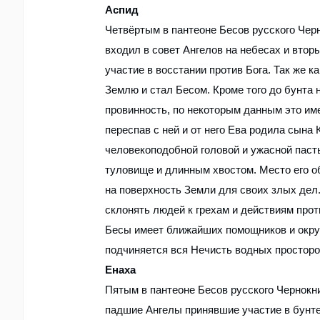
Аспид
Четвёртым в пантеоне Бесов русского Чер
входил в совет Ангелов на небесах и втор
участие в восстании против Бога. Так же 
Землю и стал Бесом. Кроме того до бунта н
провинность, по некоторым данным это име
переспав с ней и от него Ева родила сына 
человекоподобной головой и ужасной паст
туловище и длинным хвостом. Место его о
на поверхность Земли для своих злых дел.
склонять людей к грехам и действиям прот
Бесы имеет ближайших помощников и окру
подчиняется вся Нечисть водных просторов
Енаха
Пятым в пантеоне Бесов русского Чернокни
падшие Ангелы принявшие участие в бунте