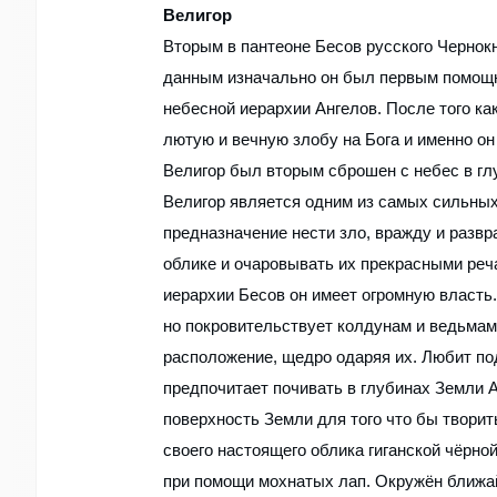
Велигор
Вторым в пантеоне Бесов русского Чернок
данным изначально он был первым помощн
небесной иерархии Ангелов. После того как
лютую и вечную злобу на Бога и именно он
Велигор был вторым сброшен с небес в гл
Велигор является одним из самых сильных 
предназначение нести зло, вражду и развр
облике и очаровывать их прекрасными реча
иерархии Бесов он имеет огромную власть.
но покровительствует колдунам и ведьмам
расположение, щедро одаряя их. Любит по
предпочитает почивать в глубинах Земли А
поверхность Земли для того что бы творит
своего настоящего облика гиганской чёрн
при помощи мохнатых лап. Окружён ближа