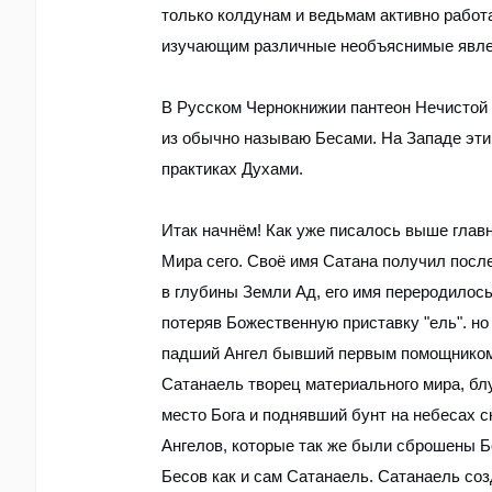
только колдунам и ведьмам активно рабо
изучающим различные необъяснимые явле
В Русском Чернокнижии пантеон Нечистой
из обычно называю Бесами. На Западе эт
практиках Духами.
Итак начнём! Как уже писалось выше глав
Мира сего. Своё имя Сатана получил после
в глубины Земли Ад, его имя переродилось
потеряв Божественную приставку "ель". н
падший Ангел бывший первым помощником Б
Сатанаель творец материального мира, бл
место Бога и поднявший бунт на небесах с
Ангелов, которые так же были сброшены Бо
Бесов как и сам Сатанаель. Сатанаель соз