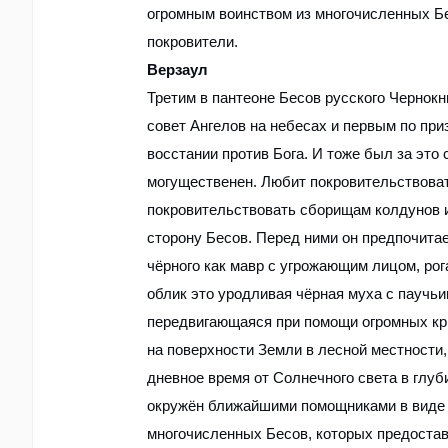
огромным воинством из многочисленных Б
покровители.
Верзаул
Третим в пантеоне Бесов русского Чернокн
совет Ангелов на небесах и первым по при
восстании против Бога. И тоже был за это
могущественен. Любит покровительствова
покровительствовать сборищам колдунов и
сторону Бесов. Перед ними он предпочитае
чёрного как мавр с угрожающим лицом, рог
облик это уродливая чёрная муха с паучь
передвигающаяся при помощи огромных кр
на поверхности Земли в лесной местности
дневное время от Солнечного света в глу
окружён ближайшими помощниками в виде 
многочисленных Бесов, которых предостав