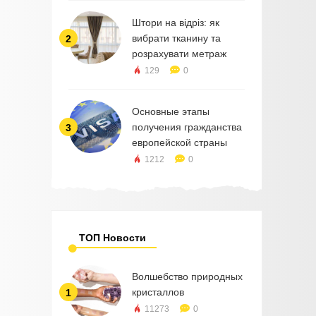
Штори на відріз: як
вибрати тканину та
2
розрахувати метраж
129
0
Основные этапы
получения гражданства
3
европейской страны
1212
0
ТОП Новости
Волшебство природных
кристаллов
1
11273
0