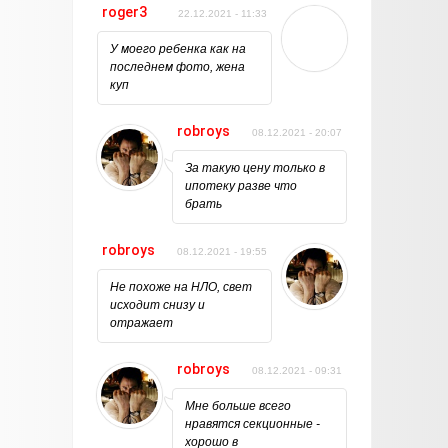
roger3
22.12.2021 - 11:33
У моего ребенка как на
последнем фото, жена
куп
robroys
08.12.2021 - 20:07
За такую цену только в
ипотеку разве что
брать
robroys
08.12.2021 - 19:55
Не похоже на НЛО, свет
исходит снизу и
отражает
robroys
08.12.2021 - 09:31
Мне больше всего
нравятся секционные -
хорошо в