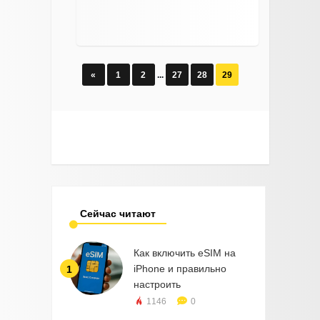
«
1
2
...
27
28
29
Сейчас читают
Как включить eSIM на
iPhone и правильно
1
настроить
1146
0