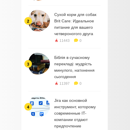
Сухой корм для собак
Brit Care: Идеальное
2
питание для вашего
четвероногого друга
11443
0
Біблія в сучасному
перекладі: мудрість
3
минулого, натхнення
сьогодення
11397
0
Jira как основной
инструмент, которому
4
современные IT-
компании отдают
предпочтение