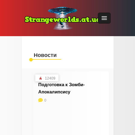
Новости
12409
Подготовка к Зомби-
Апокалипсису
0