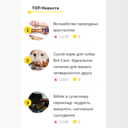
ТОП Новости
Волшебство природных
кристаллов
1
11276
0
Сухой корм для собак
Brit Care: Идеальное
2
питание для вашего
четвероногого друга
11445
0
Біблія в сучасному
перекладі: мудрість
3
минулого, натхнення
сьогодення
11399
0