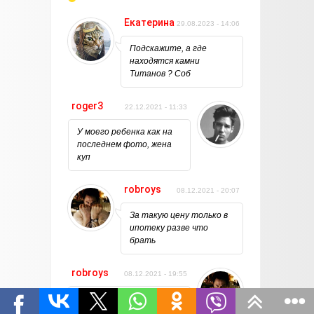
Екатерина
29.08.2023 - 14:06
Подскажите, а где
находятся камни
Титанов ? Соб
roger3
22.12.2021 - 11:33
У моего ребенка как на
последнем фото, жена
куп
robroys
08.12.2021 - 20:07
За такую цену только в
ипотеку разве что
брать
robroys
08.12.2021 - 19:55
Не похоже на НЛО, свет
исходит снизу и