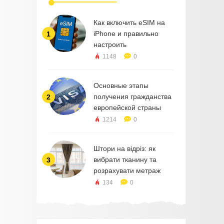
Как включить eSIM на
iPhone и правильно
1
настроить
1148
0
Основные этапы
получения гражданства
2
европейской страны
1214
0
Штори на відріз: як
вибрати тканину та
3
розрахувати метраж
134
0