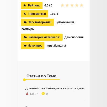
Рейтинг:
0.0 / 0
Просмотры:
11076
Теги материала:
упоминания
,
вампиры
Категории материала:
Демонология
Источник:
https://lenta.ru/
Статьи по Теме
Древнейшая Легенда о вампирах,aox
13637
0