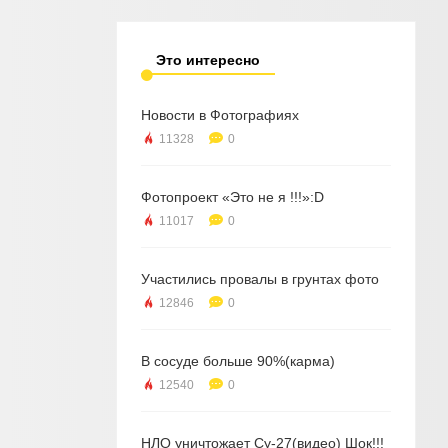
Это интересно
Новости в Фотографиях
11328
0
Фотопроект «Это не я !!!»:D
11017
0
Участились провалы в грунтах фото
12846
0
В сосуде больше 90%(карма)
12540
0
НЛО уничтожает Су-27(видео) Шок!!!