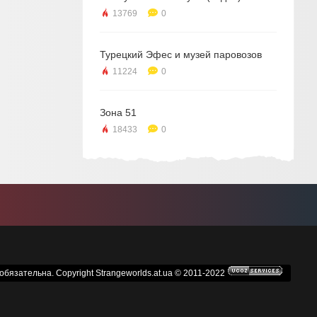
13769
0
Турецкий Эфес и музей паровозов
11224
0
Зона 51
18433
0
бязательна. Copyright Strangeworlds.at.ua © 2011-2022