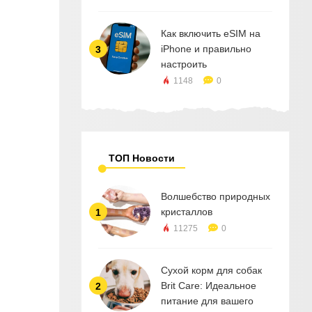
Как включить eSIM на
iPhone и правильно
3
настроить
1148
0
ТОП Новости
Волшебство природных
кристаллов
1
11275
0
Сухой корм для собак
Brit Care: Идеальное
2
питание для вашего