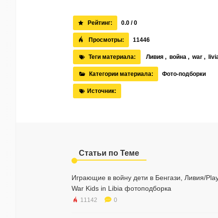
Рейтинг:
0.0 / 0
Просмотры:
11446
Теги материала:
Ливия
,
война
,
war
,
livi
Категории материала:
Фото-подборки
Источник:
Статьи по Теме
Играющие в войну дети в Бенгази, Ливия/Play
War Kids in Libia фотоподборка
11142
0