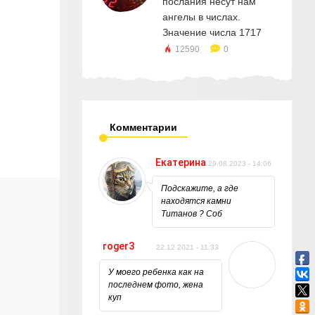
послания несут нам
ангелы в числах.
Значение числа 1717
12590
0
Комментарии
Екатерина
29.08.2023 - 14:06
Подскажите, а где
находятся камни
Титанов ? Соб
roger3
22.12.2021 - 11:33
У моего ребенка как на
последнем фото, жена
куп