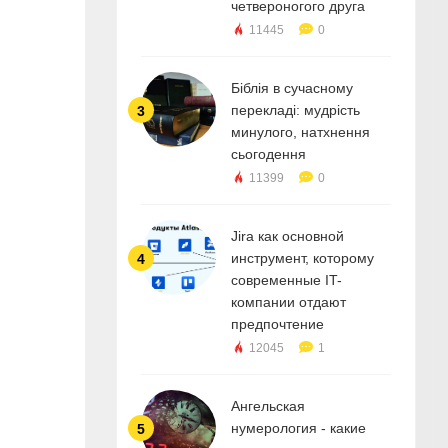
четвероногого друга
11445
0
Біблія в сучасному
перекладі: мудрість
3
минулого, натхнення
сьогодення
11399
0
Jira как основной
инструмент, которому
4
современные IT-
компании отдают
предпочтение
12045
1
Ангельская
нумерология - какие
5