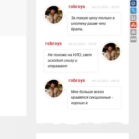
robroys
08.12.2021 - 20:07
За такую цену только в
ипотеку разве что
брать
robroys
08.12.2021 - 19:55
Не похоже на НЛО, свет
исходит снизу и
отражает
robroys
08.12.2021 - 09:31
Мне больше всего
нравятся секционные -
хорошо в