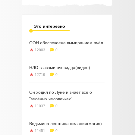
Это интересно
ООН обеспокоена вымиранием пчёл
12003
0
НЛО глазами очевидца(видео)
12719
0
Он ходил по Луне и знает всё о
"зелёных человечках"
11037
0
Ведьмина лестница желания(магия)
11451
0