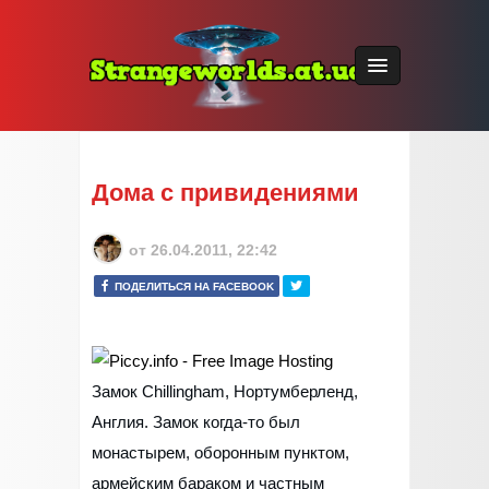
Дома с привидениями
от
26.04.2011, 22:42
ПОДЕЛИТЬСЯ НА FACEBOOK
Замок Chillingham, Нортумберленд,
Англия. Замок когда-то был
монастырем, оборонным пунктом,
армейским бараком и частным