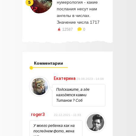
нумерология - какие
5
послания несут нам
ангелы в числах.
Значение числа 1717
12587
0
Комментарии
Екатерина
29.08.2023 - 14:06
Подскажите, а где
находятся камни
Титанов ? Соб
roger3
22.12.2021 - 11:33
У моего ребенка как на
последнем фото, жена