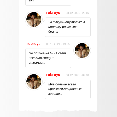
куп
robroys
08.12.2021 - 20:07
За такую цену только в
ипотеку разве что
брать
robroys
08.12.2021 - 19:55
Не похоже на НЛО, свет
исходит снизу и
отражает
robroys
08.12.2021 - 09:31
Мне больше всего
нравятся секционные -
хорошо в