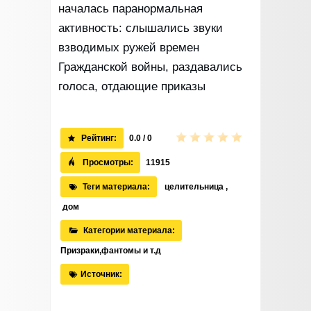
началась паранормальная
активность: слышались звуки
взводимых ружей времен
Гражданской войны, раздавались
голоса, отдающие приказы
Рейтинг:
0.0 / 0
Просмотры:
11915
Теги материала:
целительница
,
дом
Категории материала:
Призраки,фантомы и т.д
Источник: