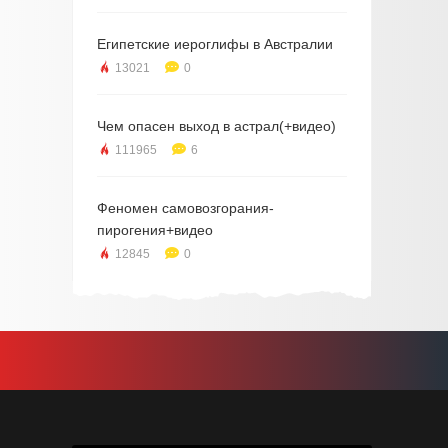
Египетские иероглифы в Австралии
13021
0
Чем опасен выход в астрал(+видео)
111965
6
Феномен самовозгорания-
пирогения+видео
12845
0