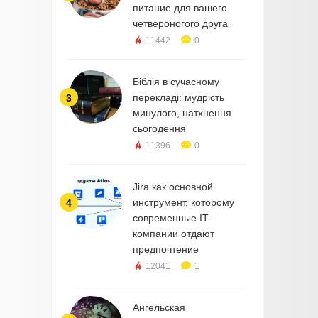
питание для вашего
четвероногого друга
11442
0
Біблія в сучасному
перекладі: мудрість
3
минулого, натхнення
сьогодення
11396
0
Jira как основной
инструмент, которому
4
современные IT-
компании отдают
предпочтение
12041
1
Ангельская