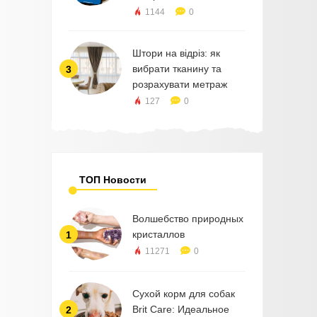
1144
0
Штори на відріз: як
вибрати тканину та
3
розрахувати метраж
127
0
ТОП Новости
Волшебство природных
кристаллов
1
11271
0
Сухой корм для собак
Brit Care: Идеальное
2