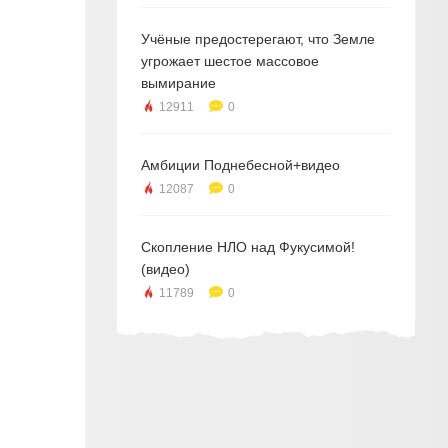
Учёные предостерегают, что Земле
угрожает шестое массовое
вымирание
12911
0
Амбиции Поднебесной+видео
12087
0
Скопление НЛО над Фукусимой!
(видео)
11789
0