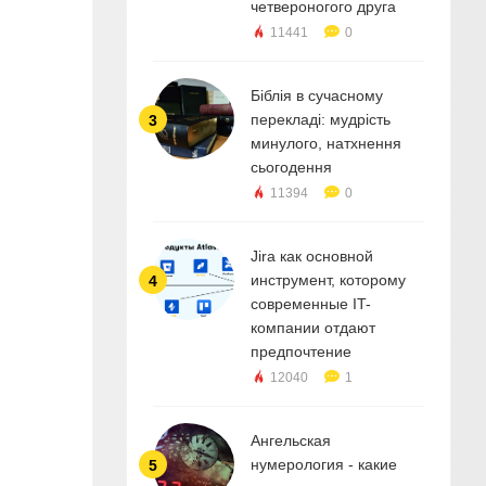
четвероногого друга
11441
0
Біблія в сучасному
перекладі: мудрість
3
минулого, натхнення
сьогодення
11394
0
Jira как основной
инструмент, которому
4
современные IT-
компании отдают
предпочтение
12040
1
Ангельская
нумерология - какие
5