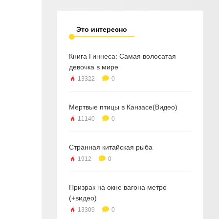
Это интересно
Книга Гиннеса: Самая волосатая
девочка в мире
13322
0
Мертвые птицы в Канзасе(Видео)
11140
0
Странная китайская рыба
1912
0
Призрак на окне вагона метро
(+видео)
13309
0