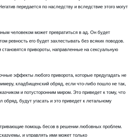
Негатив передается по наследству и вследствие этого могут
нным человеком может превратиться в ад. Он будет
этом ревность его будет захлестывать без всяких поводов.
 становятся привороты, направленные на сексуальную
очные эффекты любого приворота, которые предугадать не
римеру, кладбищенский обряд, если что-либо пошло не так,
азчиком и потусторонним миром. Это приведет к тому, что
л обряд, будут угасать и это приведет к летальному
атривающие помощь бесов в решении любовных проблем.
сказуемы, и управлять ими может только