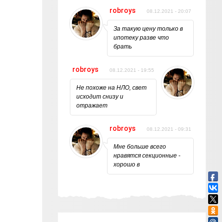
robroys
08.12.2021 - 20:07
За такую цену только в
ипотеку разве что
брать
robroys
08.12.2021 - 19:55
Не похоже на НЛО, свет
исходит снизу и
отражает
robroys
08.12.2021 - 09:31
Мне больше всего
нравятся секционные -
хорошо в