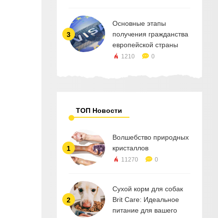
Основные этапы
получения гражданства
3
европейской страны
1210
0
ТОП Новости
Волшебство природных
кристаллов
1
11270
0
Сухой корм для собак
Brit Care: Идеальное
2
питание для вашего