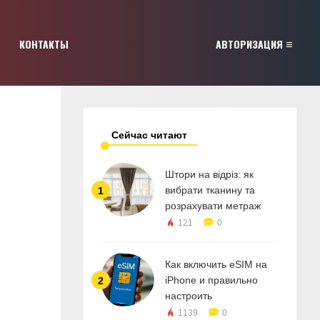
КОНТАКТЫ
АВТОРИЗАЦИЯ
Сейчас читают
Штори на відріз: як
вибрати тканину та
1
розрахувати метраж
121
0
Как включить eSIM на
iPhone и правильно
2
настроить
1139
0