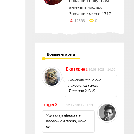
послания несут нам
ангелы в числах.
Значение числа 1717
12586
0
Комментарии
Екатерина
29.08.2023 - 14:06
Подскажите, а где
находятся камни
Титанов ? Соб
roger3
22.12.2021 - 11:33
У моего ребенка как на
последнем фото, жена
куп