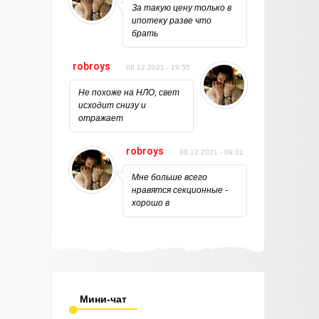
За такую цену только в
ипотеку разве что
брать
robroys
08.12.2021 - 19:55
Не похоже на НЛО, свет
исходит снизу и
отражает
robroys
08.12.2021 - 09:31
Мне больше всего
нравятся секционные -
хорошо в
Мини-чат