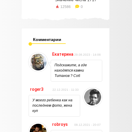
12586
0
Комментарии
Екатерина
29.08.2023 - 14:06
Подскажите, а где
находятся камни
Титанов ? Соб
roger3
22.12.2021 - 11:33
У моего ребенка как на
последнем фото, жена
куп
robroys
08.12.2021 - 20:07