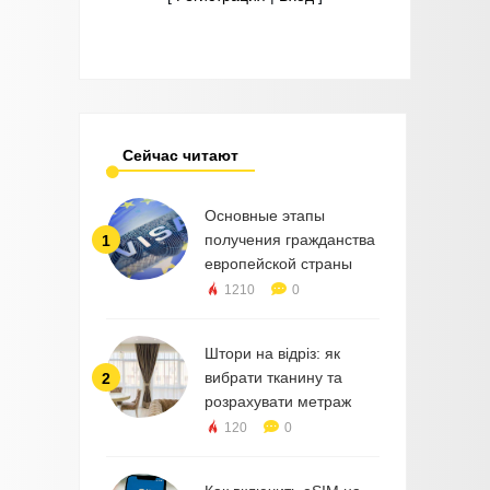
Сейчас читают
Основные этапы
получения гражданства
1
европейской страны
1210
0
Штори на відріз: як
вибрати тканину та
2
розрахувати метраж
120
0