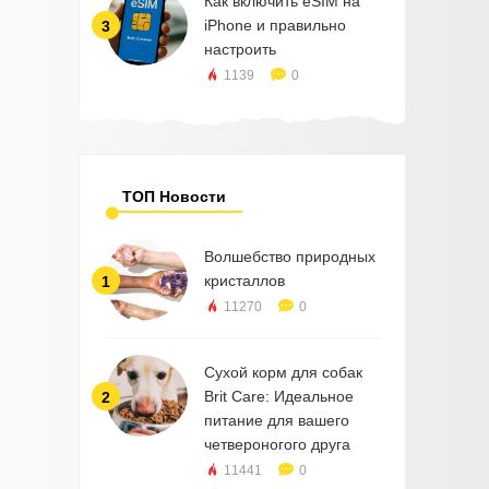
Как включить eSIM на
iPhone и правильно
3
настроить
1139
0
ТОП Новости
Волшебство природных
кристаллов
1
11270
0
Сухой корм для собак
Brit Care: Идеальное
2
питание для вашего
четвероногого друга
11441
0