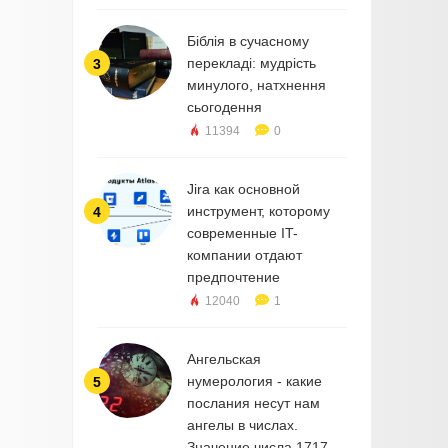
Біблія в сучасному
перекладі: мудрість
3
минулого, натхнення
сьогодення
11394
0
Jira как основной
инструмент, которому
4
современные IT-
компании отдают
предпочтение
12040
1
Ангельская
нумерология - какие
5
послания несут нам
ангелы в числах.
Значение числа 1717